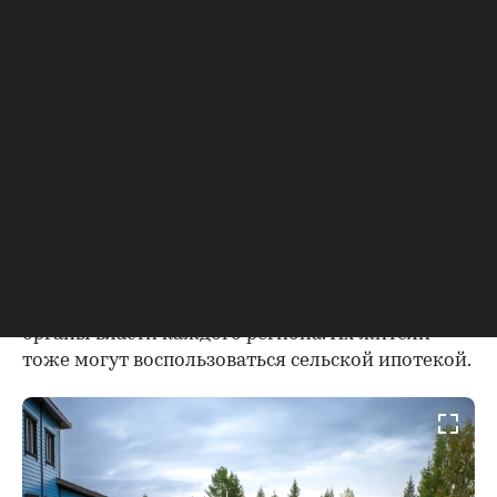
Кроме того, в 2023 году программа пополнилась
новым определением «опорный населенный
пункт». Под ним понимается населенный пункт,
расположенный вне границ городских
агломераций, на базе которого по решению
региона в ускоренном темпе развиваются
инфраструктура, сферы образования, культуры,
медицинской помощи и другие, необходимые
жителям этого населенного пункта. Перечень
опорных населенных пунктов устанавливают
органы власти каждого региона. Их жители
тоже могут воспользоваться сельской ипотекой.