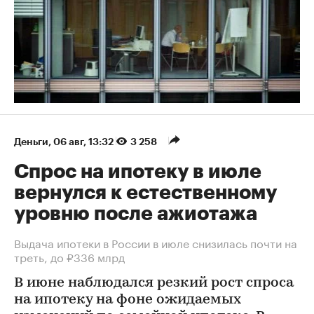
Деньги
⁠,
06 авг, 13:32
3 258
Спрос на ипотеку в июле
вернулся к естественному
уровню после ажиотажа
Выдача ипотеки в России в июле снизилась почти на
треть, до ₽336 млрд
В июне наблюдался резкий рост спроса
на ипотеку на фоне ожидаемых