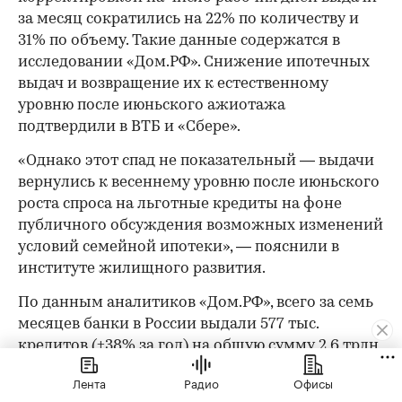
за месяц сократились на 22% по количеству и
31% по объему. Такие данные содержатся в
исследовании «Дом.РФ». Снижение ипотечных
выдач и возвращение их к естественному
уровню после июньского ажиотажа
подтвердили в ВТБ и «Сбере».
«Однако этот спад не показательный — выдачи
вернулись к весеннему уровню после июньского
роста спроса на льготные кредиты на фоне
публичного обсуждения возможных изменений
условий семейной ипотеки», — пояснили в
институте жилищного развития.
По данным аналитиков «Дом.РФ», всего за семь
месяцев банки в России выдали 577 тыс.
кредитов (+38% за год) на общую сумму 2,6 трлн
руб. (+39% за год). К 1 августа ипотечный
Лента
Радио
Офисы
портфель банков вырос до 24,6 трлн руб.,