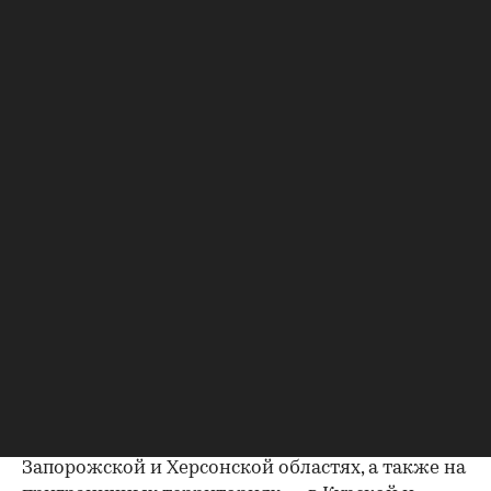
Содержание
Льготная ипотека для новых регионов
Условия госпрограммы
Кто может взять льготную ипотеку
Какие банки выдают
Как получить
Суть льготной ипотеки под 2% для
новых регионов
Льготная ипотека под 2% в новых регионах
позволяет на особых условиях приобрести
недвижимость в новых регионах России —
Донецкой Народной Республике (ДНР),
Луганской Народной Республике (ЛНР),
00:00
/
00:00
Запорожской и Херсонской областях, а также на