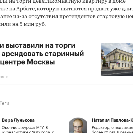
ли на торги
девятикомнатную квартиру в доме-
ке на Арбате, которую пытаются продать уже дли
Ранее из-за отсутствия претендентов стартовую це
зили на 5 млн руб.
и выставили на торги
 арендовать старинный
 центре Москвы
ость
Теги
Вера Лунькова
Наталия Павлова-К
Окончила журфак МГУ. В
Редактор, о недвижи
журналистике с 2012 года, с
более 20 лет. В разны