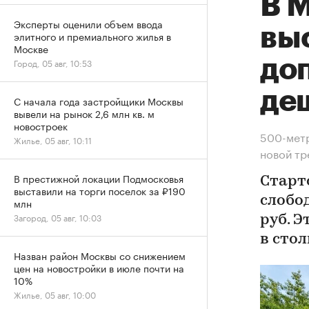
В М
Эксперты оценили объем ввода
вы
элитного и премиального жилья в
Москве
до
Город, 05 авг, 10:53
де
С начала года застройщики Москвы
вывели на рынок 2,6 млн кв. м
новостроек
500-метр
Жилье, 05 авг, 10:11
новой т
В престижной локации Подмосковья
Старт
выставили на торги поселок за ₽190
слобод
млн
Загород, 05 авг, 10:03
руб. 
в сто
Назван район Москвы со снижением
цен на новостройки в июле почти на
10%
Жилье, 05 авг, 10:00