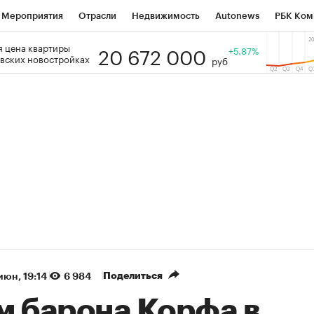
Мероприятия
Отрасли
Недвижимость
Autonews
РБК Ком
20 672 000
 цена квартиры
 РБК
РБК Образование
РБК Курсы
РБК Life
+5.87%
Тренды
Виз
вских новостройках
руб
ь
Крипто
РБК Бизнес-среда
Дискуссионный клуб
Исследо
зета
Спецпроекты СПб
Конференции СПб
Спецпроекты
кономика
Бизнес
Технологии и медиа
Финансы
Рынок на
(+87,83%)
(+30,89%)
 ₽5 450
АФК «Система» ₽12
Купить
оз ПСБ к 29.07.27
прогноз БКС к 15.07.27
Поделиться
июн, 19:14
6 984
м барона Корфа в