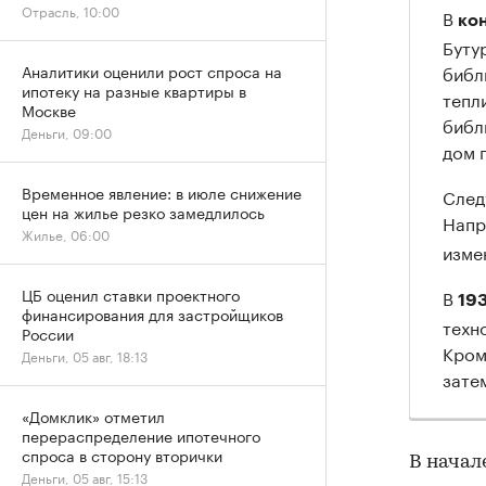
Отрасль, 10:00
В
кон
Буту
библ
Аналитики оценили рост спроса на
ипотеку на разные квартиры в
тепл
Москве
библ
Деньги, 09:00
дом 
Временное явление: в июле снижение
След
цен на жилье резко замедлилось
Напр
Жилье, 06:00
изме
ЦБ оценил ставки проектного
В
19
финансирования для застройщиков
техн
России
Кром
Деньги, 05 авг, 18:13
зате
«Домклик» отметил
перераспределение ипотечного
спроса в сторону вторички
В начал
Деньги, 05 авг, 15:13