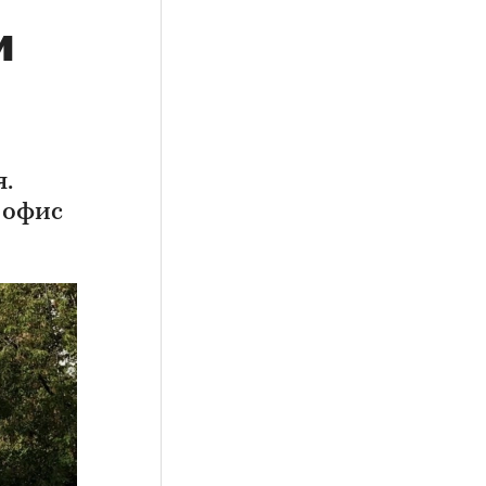
и
.
 офис