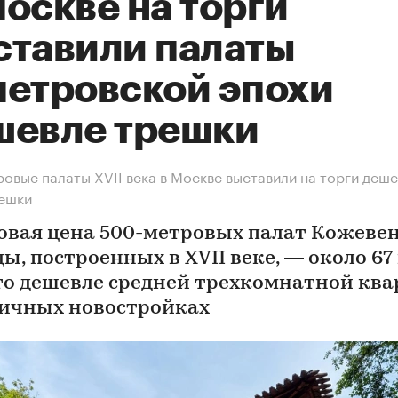
оскве на торги
ставили палаты
петровской эпохи
шевле трешки
овые палаты XVII века в Москве выставили на торги деш
решки
овая цена 500-метровых палат Кожеве
ы, построенных в XVII веке, — около 67
Это дешевле средней трехкомнатной кв
личных новостройках