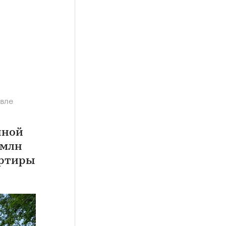
евле
нной
 млн
артиры