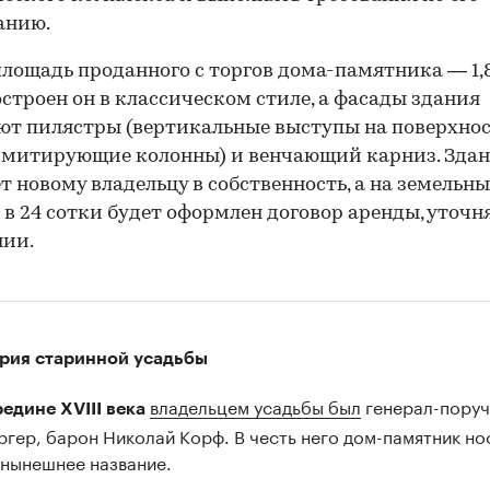
анию.
лощадь проданного с торгов дома-памятника — 1,8
Построен он в классическом стиле, а фасады здания
т пилястры (вертикальные выступы на поверхно
имитирующие колонны) и венчающий карниз. Зда
т новому владельцу в собственность, а на земельн
 в 24 сотки будет оформлен договор аренды, уточн
нии.
рия старинной усадьбы
владельцем усадьбы был
генерал-поруч
редине XVIII века
ргер, барон Николай Корф. В честь него дом-памятник но
 нынешнее название.