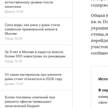
естественному уровню после
содерж
ажиотажа
Деньги, 13:32
Общая п
кв. м. 
Сила воды: как река у дома стала
украшаю
символом премиальной жизни в
Москве
стены, 
Город, 13:05
перейде
участок
За 9 лет в Москве в кадастр внесли
сообще
более 500 новостроек по реновации
Город, 12:25
От каких материалов при ремонте
дома стоит отказаться в 2026 году
Исто
Дизайн, 11:47
В се
каме
Более половины компаний при
ремонте офисов превышают
свое
изначальный бюджет