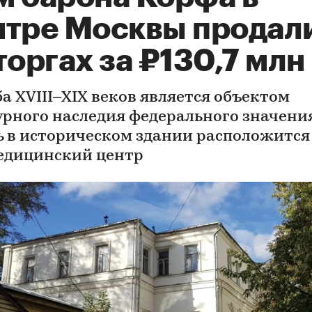
нтре Москвы продал
торгах за ₽130,7 млн
ба XVIII–XIX веков является объектом
урного наследия федерального значения
ь в историческом здании расположится
едицинский центр