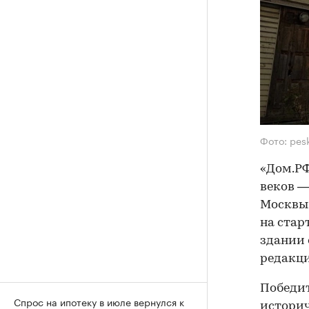
Фото: pes
«Дом.РФ
веков —
Москвы.
на стар
здании 
редакц
Победит
Спрос на ипотеку в июле вернулся к
историч