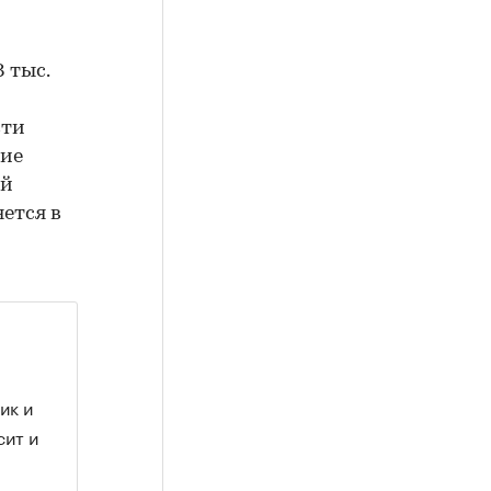
 тыс.
сти
ние
ый
яется в
ик и
сит и