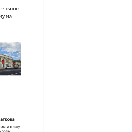
тельное
ну на
аткова
мости пишу
е годы