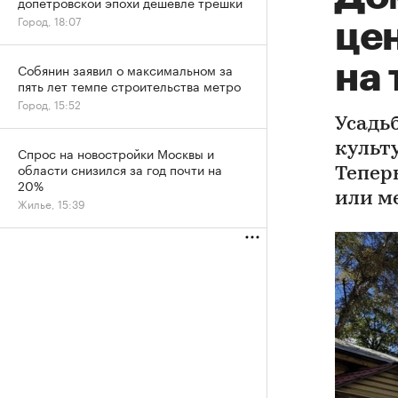
допетровской эпохи дешевле трешки
Город, 18:07
це
на 
Собянин заявил о максимальном за
пять лет темпе строительства метро
Город, 15:52
Усадь
культ
Спрос на новостройки Москвы и
области снизился за год почти на
Тепер
20%
или м
Жилье, 15:39