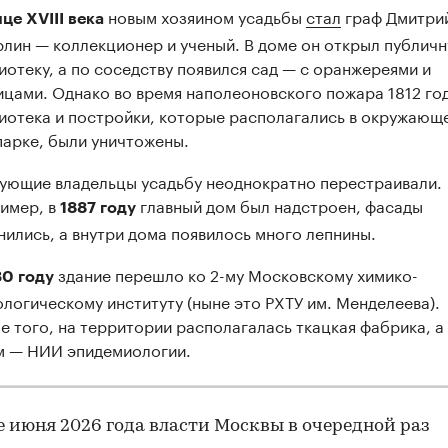
новым хозяином усадьбы
стал
граф Дмитри
це XVIII века
рлин — коллекционер и ученый. В доме он открыл публич
иотеку, а по соседству появился сад — с оранжереями и
ицами. Однако во время наполеоновского пожара 1812 го
иотека и постройки, которые располагались в окружающ
00:00
/
00:00
парке, были уничтожены.
ующие владельцы усадьбу неоднократно перестраивали.
имер, в
главный дом был надстроен, фасады
1887 году
нились, а внутри дома появилось много лепнины.
здание перешло ко 2-му Московскому химико-
30 году
ологическому институту (ныне это РХТУ им. Менделеева).
е того, на территории располагалась ткацкая фабрика, а
м — НИИ эпидемиологии.
е июня 2026 года власти Москвы в очередной раз