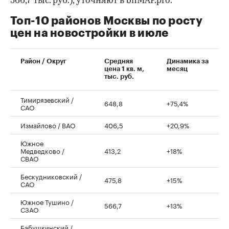
566,7 тыс. руб.), уточняют в bnMAP.pro.
Топ-10 районов Москвы по росту
цен на новостройки в июле
00:00
/
00:00
Район / Округ
Средняя
Динамика за
цена 1 кв. м,
месяц
тыс. руб.
Тимирязевский /
648,8
+75,4%
САО
Измайлово / ВАО
406,5
+20,9%
Южное
Медведково /
413,2
+18%
СВАО
Бескудниковский /
475,8
+15%
САО
Южное Тушино /
566,7
+13%
СЗАО
Бабушкинский /