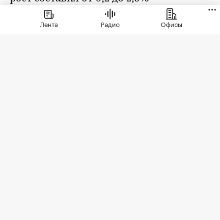
Лента
Радио
Офисы
Фото: BestPhotoPlus / Shutterstock / FOTODOM
В июле цены на вторичном рынке повысились
во всех округах Москвы. Сильнее всего готовое
жилье подорожало в Зеленоградском
административном округе (ЗелАО) — на 2,9%,
подсчитали в «РБК Недвижимости» на основе