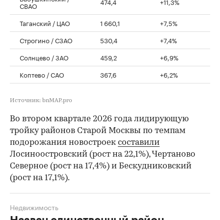
474,4
+11,3%
СВАО
Таганский / ЦАО
1 660,1
+7,5%
Строгино / СЗАО
530,4
+7,4%
Солнцево / ЗАО
459,2
+6,9%
Коптево / САО
367,6
+6,2%
Источник: bnMAP.pro
Во втором квартале 2026 года лидирующую
тройку районов Старой Москвы по темпам
подорожания новостроек
составили
Лосиноостровский (рост на 22,1%), Чертаново
Северное (рост на 17,4%) и Бескудниковский
(рост на 17,1%).
Недвижимость