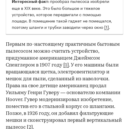
прообраз пылесоса изобрели
Интересный факт:
еще в XIX веке. Это было большое и тяжелое
устройство, которое передвигали с помощью
лошади. В помещение такой гаджет не помещался,
поэтому шланги и трубки заводили через окно
[1]
.
Первым по-настоящему практичным бытовым
пылесосом можно считать устройство,
придуманное американцем Джеймсом
Спенглером в 1907 году
[1]
. У его машины были
вращающаяся щетка, электровентилятор и
мешок для пыли, сделанный из наволочки.
Права на свое детище американец продал
Уильяму Генри Гуверу — основателю компании
Hoover. Гувер модернизировал изобретение,
поместив его в стальной корпус со шлангами.
Позже, в 1926 году, он добавил фильтрующие
мешки и сконструировал первый вертикальный
пылесос
[2]
.