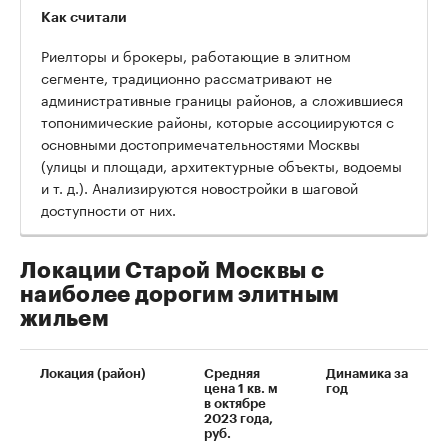
Как считали
Риелторы и брокеры, работающие в элитном
сегменте, традиционно рассматривают не
административные границы районов, а сложившиеся
топонимические районы, которые ассоциируются с
основными достопримечательностями Москвы
(улицы и площади, архитектурные объекты, водоемы
00:00
/
00:00
и т. д.). Анализируются новостройки в шаговой
доступности от них.
Локации Старой Москвы с
наиболее дорогим элитным
жильем
Локация (район)
Средняя
Динамика за
цена 1 кв. м
год
в октябре
2023 года,
руб.