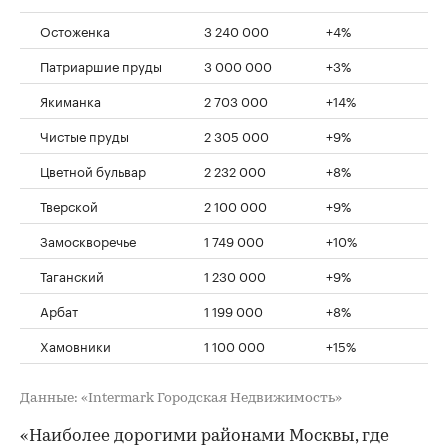
Остоженка
3 240 000
+4%
Патриаршие пруды
3 000 000
+3%
Якиманка
2 703 000
+14%
Чистые пруды
2 305 000
+9%
Цветной бульвар
2 232 000
+8%
Тверской
2 100 000
+9%
Замоскворечье
1 749 000
+10%
Таганский
1 230 000
+9%
Арбат
1 199 000
+8%
Хамовники
1 100 000
+15%
Данные: «Intermark Городская Недвижимость»
«Наиболее дорогими районами Москвы, где