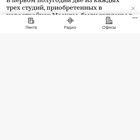
В первом полугодии две из каждых
трех студий, приобретенных в
новостройках Москвы, были куплены в
ипотеку. В сегменте трешек ипотечных
Лента
Радио
Офисы
сделок менее половины, а среди
четырехкомнатных квартир — лишь
около четверти