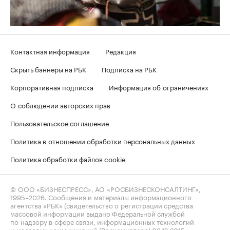
Контактная информация
Редакция
Скрыть баннеры на РБК
Подписка на РБК
Корпоративная подписка
Информация об ограничениях
О соблюдении авторских прав
Пользовательское соглашение
Политика в отношении обработки персональных данных
Политика обработки файлов cookie
© ООО «БИЗНЕСПРЕСС», АО «РОСБИЗНЕСКОНСАЛТИНГ»,
1995–2026
. Сообщения и материалы информационного
агентства «РБК» (свидетельство о регистрации средства
массовой информации выдано Федеральной службой
по надзору в сфере связи, информационных технологий
и массовых коммуникаций (Роскомнадзор) 09.12.2015