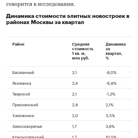
говорится в исследовании.
Динамика стоимости элитных новостроек в
районах Москвы за квартал
Район
Средняя
Динамика
стоимость
за
1 кв. м,
квартал,
млн руб.
%
Басманный
2,1
-8,0%
Якиманка
2,4
-6,8%
Тверской
2,1
-1,2%
Пресненский
2,8
2,1%
Хамовники
2,0
3,5%
Замоскворечье
1,7
3,6%
Красносельский
1,7
10,5%