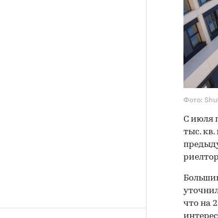
Фото: Shu
С июля 
тыс. кв
предыду
риелтор
Большин
уточнил
что на 
интерес