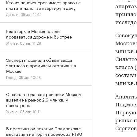
Кто из пенсионеров имеет право не
апартам
платить налог за квартиру и дачу
Деньги, 05 авг, 12:15
пришлос
исследо
Квартиры в Москве стали
Совоку
продаваться дороже и быстрее
Жилье, 05 авг, 11:29
Московс
млн кв. 
Эксперты оценили объем ввода
Сильнее
элитного и премиального жилья в
класса (
Москве
составил
Город, 05 авг, 10:53
млн кв. 
С начала года застройщики Москвы
Аналит
вывели на рынок 2,6 млн кв. м
новостроек
Подмоск
Жилье, 05 авг, 10:11
Первую 
рынке п
В престижной локации Подмосковья
Сергиев
выставили на торги поселок за ₽190