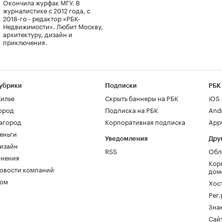
Окончила журфак МГУ. В
журналистике с 2012 года, с
2018-го - редактор «РБК-
Недвижимости». Любит Москву,
архитектуру, дизайн и
приключения.
убрики
Подписки
РБК
илье
Скрыть баннеры на РБК
iOS
ород
Подписка на РБК
And
агород
Корпоративная подписка
AppG
еньги
Уведомления
Дру
изайн
RSS
Обл
нения
Кор
овости компаний
дом
ом
Хос
Рег
Зна
Сайт