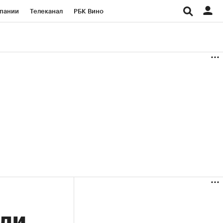
пании
Телеканал
РБК Вино
ациональные проекты
Город
аншизы
Газета
ка
Бизнес
али