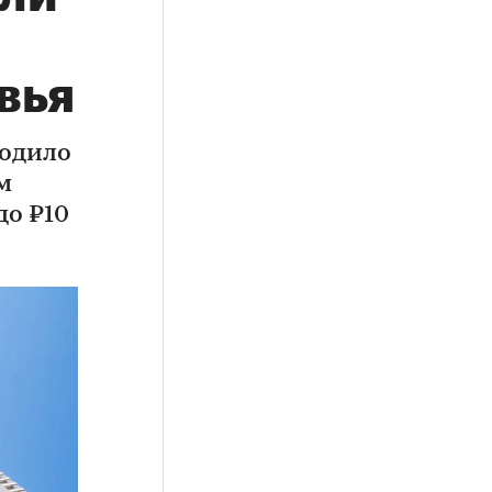
вья
ходило
м
до ₽10