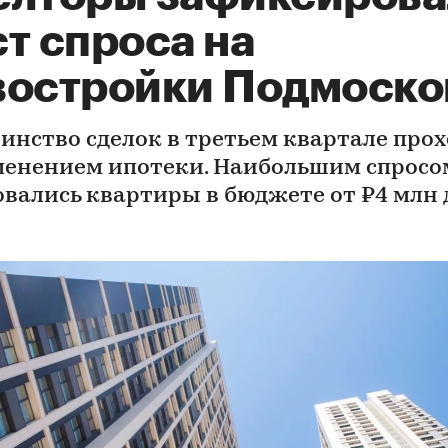
т спроса на
востройки Подмоско
инство сделок в третьем квартале про
менением ипотеки. Наибольшим спросо
овались квартиры в бюджете от ₽4 млн 