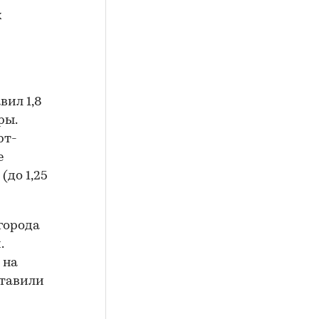
х
вил 1,8
ры.
рт-
е
(до 1,25
города
.
 на
ставили