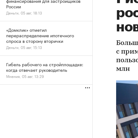
финансирования для застройщиков
России
рос
Деньги, 05 авг, 18:13
но
«Домклик» отметил
перераспределение ипотечного
спроса в сторону вторички
Больш
Деньги, 05 авг, 15:13
с при
польз
Гибель рабочего на стройплощадке:
млн
когда отвечает руководитель
Мнения, 05 авг, 13:29