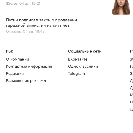
Жилье, 04 авг, 19:21
Путин подписал закон о продлении
гаражной амнистии на пять лет
Отрасль, 04 авг, 18:48
Задолженность по зарплатам в
строительных компаниях выросла
РБК
Социальные сети
Р
вдвое за год
О компании
ВКонтакте
Ж
Деньги, 04 авг, 15:07
Контактная информация
Одноклассники
Г
Редакция
Telegram
З
Размещение рекламы
Д
Д
М
Н
Д