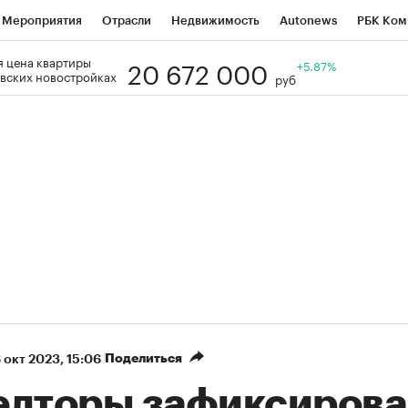
Мероприятия
Отрасли
Недвижимость
Autonews
РБК Ком
20 672 000
 цена квартиры
Образование
РБК Курсы
РБК Life
Тренды
+5.87%
Визионеры
Н
вских новостройках
руб
Дискуссионный клуб
Исследования
Кредитные рейтинги
Фр
Спецпроекты
Проверка контрагентов
Политика
Экономи
к наличной валюты
Поделиться
 окт 2023, 15:06
елторы зафиксиров