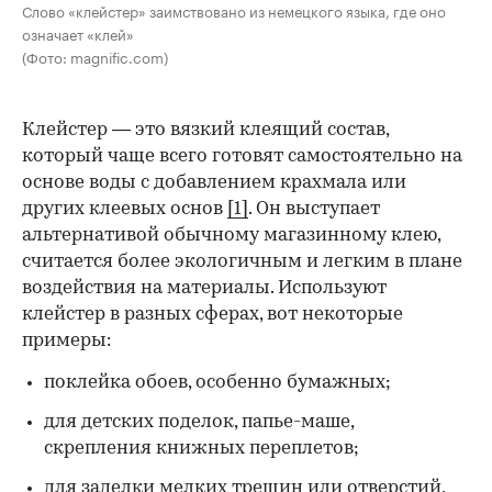
Слово «клейстер» заимствовано из немецкого языка, где оно
означает «клей»
(Фото: magnific.com)
Клейстер — это вязкий клеящий состав,
который чаще всего готовят самостоятельно на
основе воды с добавлением крахмала или
других клеевых основ
[1]
. Он выступает
альтернативой обычному магазинному клею,
считается более экологичным и легким в плане
воздействия на материалы. Используют
клейстер в разных сферах, вот некоторые
00:00
/
00:00
примеры:
поклейка обоев, особенно бумажных;
для детских поделок, папье-маше,
скрепления книжных переплетов;
для заделки мелких трещин или отверстий,