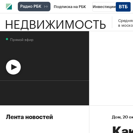
Подписка на РБК
Инвестиции
НЕДВИЖИМОСТЬ
Средняя
Спорт
Школа управления РБК
РБК 
в моско
Стиль
Крипто
РБК Бизнес-среда
Прямой эфир
Спецпроекты СПб
Конференции СПб
Технологии и медиа
Финансы
Рыно
Лента новостей
Дом
⁠,
20 о
Ка