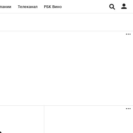
пании
Телеканал
РБК Вино
ациональные проекты
Город
аншизы
Газета
ка
Бизнес
ь