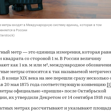
 метры входят в Международную систему единиц, которая в том
еняется в России
terstock)
ный метр — это единица измерения, которая рав
 квадрата со стороной 1 м. В России величину
ают как 1 кв. м или м², международное обозначен
ные метры относятся к так называемой метричес
. В конце ХIX века на нее перешли сразу несколько 
в 20 мая 1875 года соответствующую конвенцию
[1
метры официально «пришли» после Октябрьской
ии, их утвердили Декретом от 14 сентября 1918 го
атных метрах рассчитывают и указывают площад