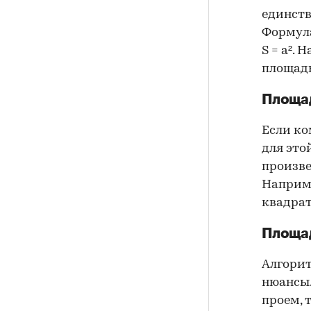
единств
Формула
S = a². 
площадь
Площад
Если ко
для это
произве
Наприме
квадрат
Площад
Алгорит
нюансы.
проем, 