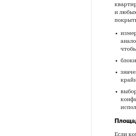
квартир
и любых
покрыти
измер
анало
чтобы
блокн
значе
крайн
выбор
конфи
испол
Площад
Если ко