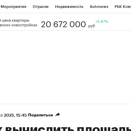
Мероприятия
Отрасли
Недвижимость
Autonews
РБК Ком
20 672 000
 цена квартиры
Образование
РБК Курсы
РБК Life
Тренды
+5.87%
Визионеры
Н
вских новостройках
руб
Дискуссионный клуб
Исследования
Кредитные рейтинги
Фр
Спецпроекты
Проверка контрагентов
Политика
Экономи
к наличной валюты
Поделиться
кт 2025, 15:45
к вычислить площад