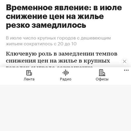
Временное явление: в июле
снижение цен на жилье
резко замедлилось
В июле число крупных городов с дешевеющим
жильем сократилось с 20 до 10
Ключевую роль в замедлении темпов
снижения цен на жилье в крупных
городах сыграло сокращение
предложения. В условиях
Лента
Радио
Офисы
сохраняющейся неопределенности
собственники отложили сделки. Еще
одна причина тренда — оживление
спроса