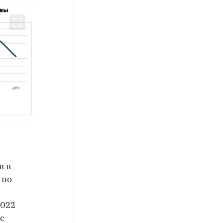
в в
 по
2022
с