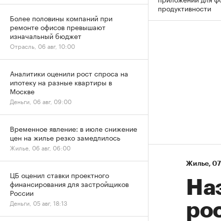
продуктивности
Более половины компаний при
ремонте офисов превышают
изначальный бюджет
Отрасль, 06 авг, 10:00
Аналитики оценили рост спроса на
ипотеку на разные квартиры в
Москве
Деньги, 06 авг, 09:00
Временное явление: в июле снижение
цен на жилье резко замедлилось
Жилье, 06 авг, 06:00
Жилье
⁠,
07
ЦБ оценил ставки проектного
На
финансирования для застройщиков
России
Деньги, 05 авг, 18:13
рос