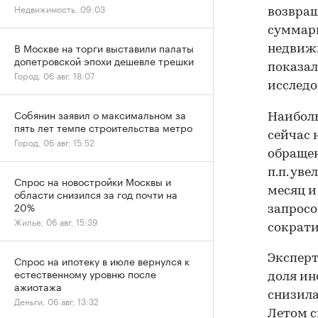
Недвижимость, 09:03
возвращ
суммарн
В Москве на торги выставили палаты
недвижи
допетровской эпохи дешевле трешки
показал
Город, 06 авг, 18:07
исследо
Собянин заявил о максимальном за
Наиболь
пять лет темпе строительства метро
сейчас 
Город, 06 авг, 15:52
обращен
п.п. ув
Спрос на новостройки Москвы и
месяц и 
области снизился за год почти на
20%
запросо
Жилье, 06 авг, 15:39
сократи
Эксперт
Спрос на ипотеку в июле вернулся к
естественному уровню после
доля ин
ажиотажа
снизила
Деньги, 06 авг, 13:32
Летом с