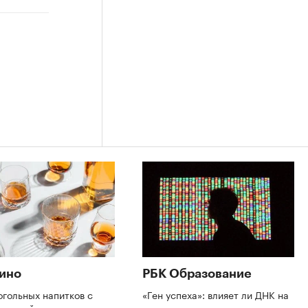
ино
РБК Образование
огольных напитков с
«Ген успеха»: влияет ли ДНК на
мальной крепостью
карьеру и доход