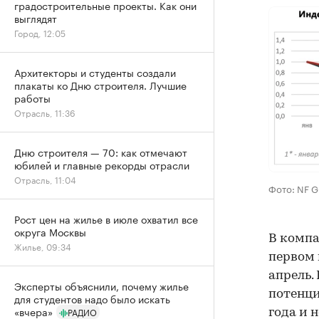
градостроительные проекты. Как они
выглядят
Город, 12:05
Архитекторы и студенты создали
плакаты ко Дню строителя. Лучшие
работы
Отрасль, 11:36
Дню строителя — 70: как отмечают
юбилей и главные рекорды отрасли
Отрасль, 11:04
Фото: NF G
Рост цен на жилье в июле охватил все
округа Москвы
В компа
Жилье, 09:34
первом 
апрель.
Эксперты объяснили, почему жилье
потенци
для студентов надо было искать
«вчера»
РАДИО
года и 