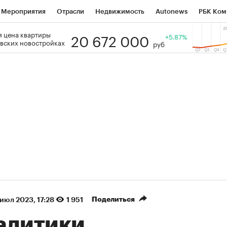
Мероприятия
Отрасли
Недвижимость
Autonews
РБК Ком
20 672 000
 цена квартиры
 РБК
РБК Образование
РБК Курсы
РБК Life
+5.87%
Тренды
Виз
вских новостройках
руб
ь
Крипто
РБК Бизнес-среда
Дискуссионный клуб
Исследо
зета
Спецпроекты СПб
Конференции СПб
Спецпроекты
кономика
Бизнес
Технологии и медиа
Финансы
Рынок на
(+90,86%)
(+35,23%)
5 450
АФК «Система» ₽12
Купить
К
ПСБ к 29.07.27
прогноз БКС к 15.07.27
Поделиться
 июл 2023, 17:28
1 951
алитики