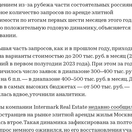
ением из-за рубежа части состоятельных россиян
ое количество запросов по аренде элитной
мости по итогам первых шести месяцев этого год
о положительную годовую динамику, объясняется 
вании.
шая часть запросов, как и в прошлом году, приход
на варианты стоимостью до 200 тыс. руб. в месяц (
ий в первом полугодии 2023 года). При этом за год
еличилось число заявок в диапазоне 300–400 тыс. руб
на 6 п.п. — в диапазоне 400–500 тыс. руб. в месяц. 
в в самых высоких бюджетах — от 500 тыс. руб. —
лась вдвое, уточнили аналитики.
ы компании Intermark Real Estate
недавно сообщи
остранцев на рынке элитной аренды жилья Москв
сь втрое. Такая динамика зафиксирована за полтор
прос немного оживился, но его восстановления уч