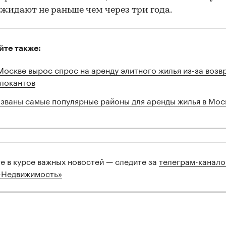
00:00
/
00:00
жидают не раньше чем через три года.
йте также:
Москве вырос спрос на аренду элитного жилья из-за возв
локантов
званы самые популярные районы для аренды жилья в Мос
те в курсе важных новостей — следите за
телеграм-канал
-Недвижимость»