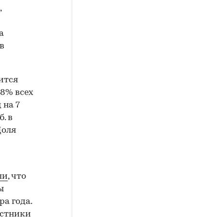
,
а
в
ится
28% всех
 на 7
. в
Доля
ли
, что
ы
а года.
астники