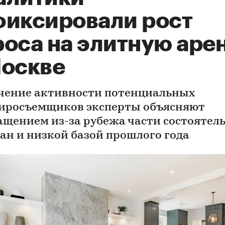
фиксировали рост
роса на элитную аре
Москве
чение активности потенциальных
иросъемщиков эксперты объясняют
ащением из-за рубежа части состоятел
ан и низкой базой прошлого года