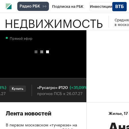
Подписка на РБК
Инвестиции
НЕДВИЖИМОСТЬ
Средняя
РБК Вино
Спорт
Школа управления
в моско
Национальные проекты
Город
Стил
Прямой эфир
Кредитные рейтинги
Франшизы
Га
Проверка контрагентов
Политика
Э
(+31,09%)
«Русагро» ₽120
Ozon ₽
Купить
Купить
прогноз ПСБ к 26.07.27
прогноз 
Лента новостей
Жилье
⁠,
17
В первом московском «тучерезе» на
Ан