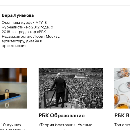
Вера Лунькова
Окончила журфак МГУ. В
журналистике с 2012 года, с
2018-го - редактор «РБК-
Недвижимости». Любит Москву,
архитектуру, дизайн и
приключения.
РБК Образование
РБК В
 10 лучших
«Теория болтовни». Ученые
Топ алк
окусировки и
раскрыли тайну лидерства
экстре