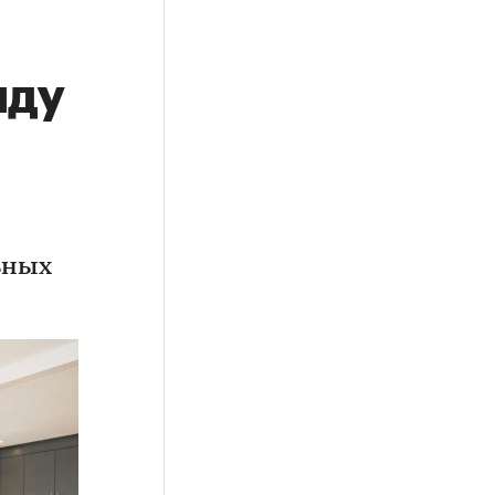
нду
ьных