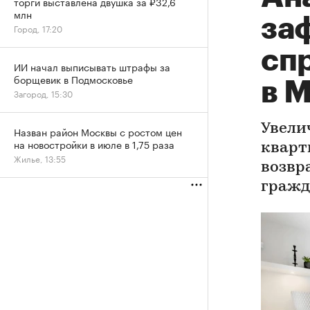
торги выставлена двушка за ₽32,6
млн
за
Город, 17:20
сп
ИИ начал выписывать штрафы за
борщевик в Подмосковье
в 
Загород, 15:30
Увели
Назван район Москвы с ростом цен
на новостройки в июле в 1,75 раза
кварт
Жилье, 13:55
возвр
гражд