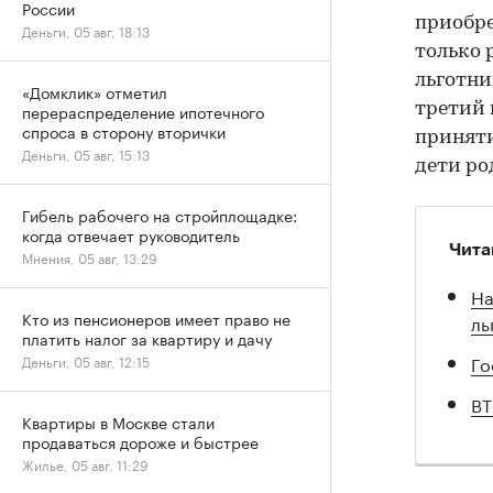
России
приобр
Деньги, 05 авг, 18:13
только 
льготни
«Домклик» отметил
третий 
перераспределение ипотечного
спроса в сторону вторички
приняти
Деньги, 05 авг, 15:13
дети ро
Гибель рабочего на стройплощадке:
когда отвечает руководитель
Чита
Мнения, 05 авг, 13:29
На
Кто из пенсионеров имеет право не
ль
платить налог за квартиру и дачу
Го
Деньги, 05 авг, 12:15
ВТ
Квартиры в Москве стали
продаваться дороже и быстрее
Жилье, 05 авг, 11:29