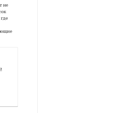
т не
сок
 где
дующие
з