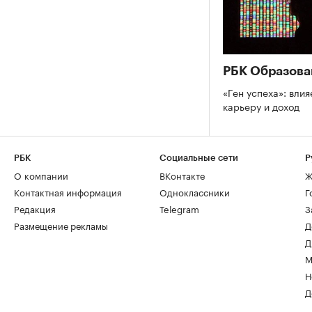
РБК Образова
«Ген успеха»: влия
карьеру и доход
РБК
Социальные сети
Р
О компании
ВКонтакте
Ж
Контактная информация
Одноклассники
Г
Редакция
Telegram
З
Размещение рекламы
Д
Д
М
Н
Д