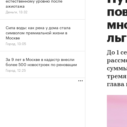
естественному уровню после
ажиотажа
по
Деньги, 13:32
мн
Сила воды: как река у дома стала
символом премиальной жизни в
ль
Москве
Город, 13:05
До 1 
За 9 лет в Москве в кадастр внесли
рассм
более 500 новостроек по реновации
суммы
Город, 12:25
тремя
глава