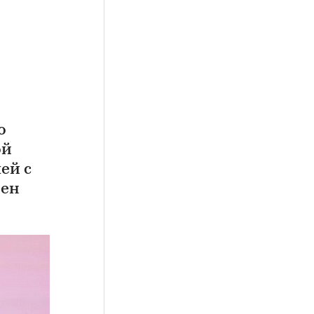
о
ой
ей с
чен