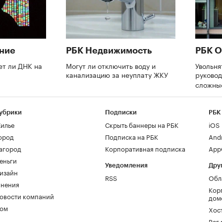
ние
РБК Недвижимость
РБК О
ет ли ДНК на
Могут ли отключить воду и
Увольня
канализацию за неуплату ЖКУ
руково
сложны
убрики
Подписки
РБК
илье
Скрыть баннеры на РБК
iOS
ород
Подписка на РБК
And
агород
Корпоративная подписка
AppG
еньги
Уведомления
Дру
изайн
RSS
Обл
нения
Кор
овости компаний
дом
ом
Хос
Рег