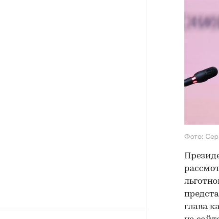
Фото: Сер
Президе
рассмот
льготно
предста
глава к