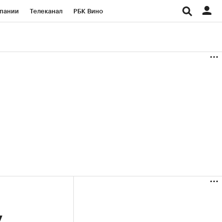
пании
Телеканал
РБК Вино
ациональные проекты
Город
аншизы
Газета
ка
Бизнес
у