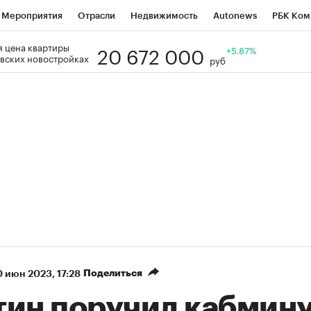
Мероприятия
Отрасли
Недвижимость
Autonews
РБК Ком
20 672 000
 цена квартиры
Образование
РБК Курсы
РБК Life
Тренды
+5.87%
Визионеры
Н
вских новостройках
руб
Дискуссионный клуб
Исследования
Кредитные рейтинги
Фр
Спецпроекты
Проверка контрагентов
Политика
Экономи
к наличной валюты
Поделиться
 июн 2023, 17:28
тин поручил кабмин