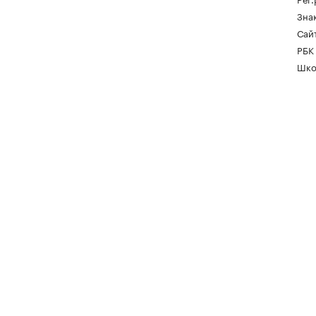
Зна
Сайт
РБК
Шко