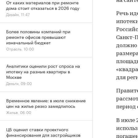
на сайт
От каких материалов при ремонте
дома стоит отказаться в 2026 году
Речь ид
Дизайн, 11:47
ипотеки
Российс
Более половины компаний при
ремонте офисов превышают
Санкт-П
изначальный бюджет
должно 
Отрасль, 10:00
размера
площадь
Аналитики оценили рост спроса на
«квадра
ипотеку на разные квартиры в
Москве
для рег
Деньги, 09:00
Правите
рассмот
Временное явление: в июле снижение
цен на жилье резко замедлилось
период 
Жилье, 06:00
В июле 
использ
ЦБ оценил ставки проектного
финансирования для застройщиков
погашен