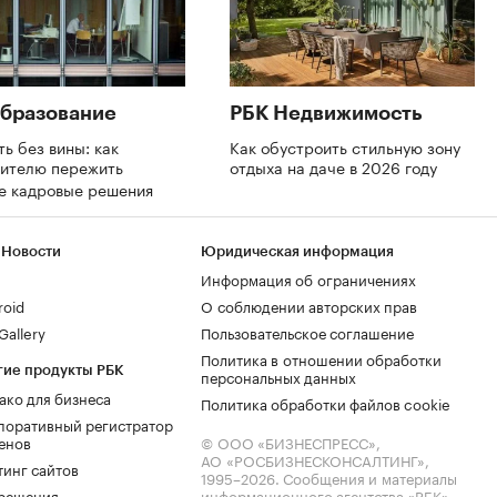
бразование
РБК Недвижимость
ть без вины: как
Как обустроить стильную зону
дителю пережить
отдыха на даче в 2026 году
е кадровые решения
 Новости
Юридическая информация
Информация об ограничениях
roid
О соблюдении авторских прав
allery
Пользовательское соглашение
Политика в отношении обработки
гие продукты РБК
персональных данных
ако для бизнеса
Политика обработки файлов cookie
поративный регистратор
енов
© ООО «БИЗНЕСПРЕСС»,
АО «РОСБИЗНЕСКОНСАЛТИНГ»,
тинг сайтов
1995–2026
. Сообщения и материалы
.решения
информационного агентства «РБК»