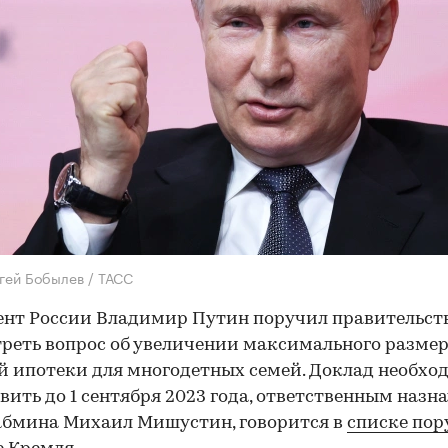
гей Бобылев / ТАСС
нт России Владимир Путин поручил правительст
реть вопрос об увеличении максимального разме
й ипотеки для многодетных семей. Доклад необхо
вить до 1 сентября 2023 года, ответственным назн
абмина Михаил Мишустин, говорится в
списке по