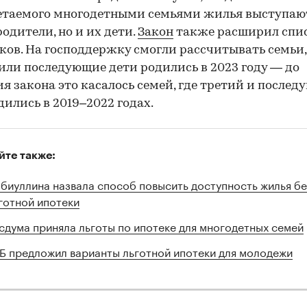
етаемого многодетными семьями жилья выступаю
родители, но и их дети.
Закон
также расширил спи
ков. На господдержку смогли рассчитывать семьи,
или последующие дети родились в 2023 году — до
я закона это касалось семей, где третий и после
дились в 2019–2022 годах.
йте также:
биуллина назвала способ повысить доступность жилья бе
готной ипотеки
сдума приняла льготы по ипотеке для многодетных семей
Б предложил варианты льготной ипотеки для молодежи