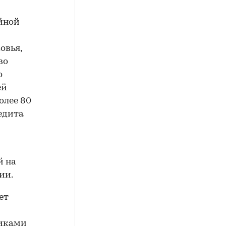
ейной
овья,
во
о
ей
олее 80
едита
й на
ии.
ет
никами