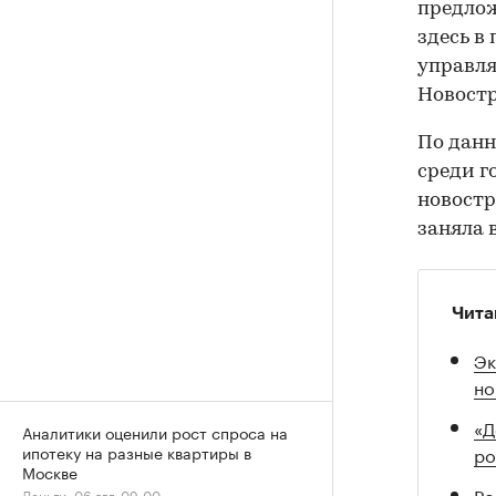
предлож
здесь в
управля
Новостр
По данн
среди г
новост
заняла 
Чита
Эк
но
«Д
Аналитики оценили рост спроса на
ро
ипотеку на разные квартиры в
Москве
Ро
Деньги, 06 авг, 09:00