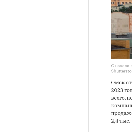
С начала 
Shuttersto
Омск ст
2023 го
всего, 
компани
продаже
2,4 тыс.