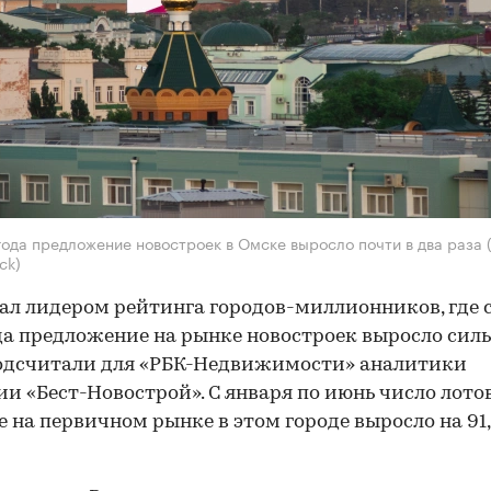
года предложение новостроек в Омске выросло почти в два раза
ck)
ал лидером рейтинга городов-миллионников, где с
да предложение на рынке новостроек выросло сил
подсчитали для «РБК-Недвижимости» аналитики
и «Бест-Новострой». С января по июнь число лотов
 на первичном рынке в этом городе выросло на 91,