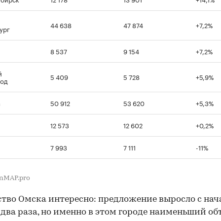
44 638
47 874
+7,2%
ург
8 537
9 154
+7,2%
й
5 409
5 728
+5,9%
род
а
50 912
53 620
+5,3%
12 573
12 602
+0,2%
7 993
7 111
-11%
nMAP.pro
тво Омска интересно: предложение выросло с нач
 два раза, но именно в этом городе наименьший об