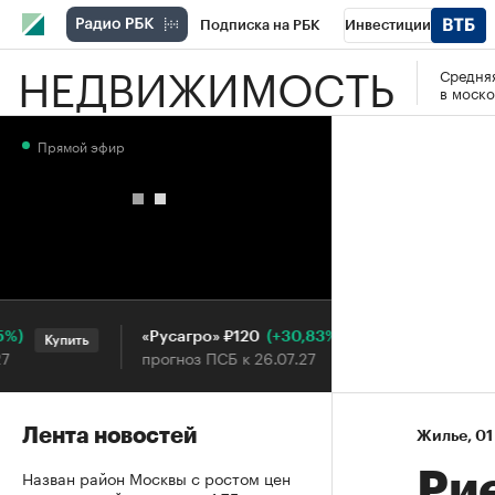
Подписка на РБК
Инвестиции
НЕДВИЖИМОСТЬ
Средняя
РБК Вино
Спорт
Школа управления
в моско
Национальные проекты
Город
Стил
Прямой эфир
Кредитные рейтинги
Франшизы
Га
Проверка контрагентов
Политика
Э
(+30,83%)
«Русагро» ₽120
Ozon ₽
Купить
Купить
прогноз ПСБ к 26.07.27
прогноз
Лента новостей
Жилье
⁠,
01
Назван район Москвы с ростом цен
Ри