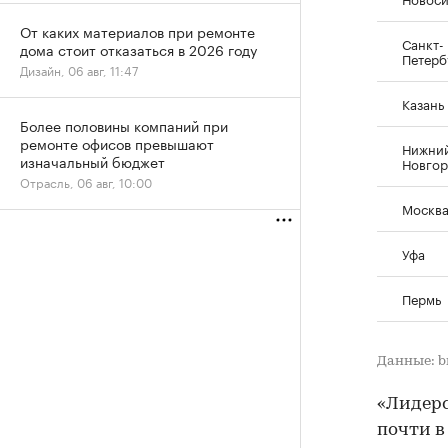
От каких материалов при ремонте
Санкт-
дома стоит отказаться в 2026 году
Петерб
Дизайн, 06 авг, 11:47
Казань
Более половины компаний при
ремонте офисов превышают
Нижни
изначальный бюджет
Новго
Отрасль, 06 авг, 10:00
Москв
Уфа
Пермь
Данные: b
«Лидерс
почти в