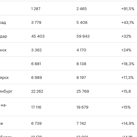
1 287
2 465
+91,5%
рад
3 779
5 408
+43,1%
00:00
/
00:00
дар
45 403
59 943
+32%
нск
3 362
4 170
+24%
а
6 881
8 138
+18,3%
ярск
6 989
8 197
+17,3%
инбург
22 262
25 769
+15,8
-на-
17 116
19 679
+15%
еж
6 739
7 742
+14,9%
ибирск
12 178
13 901
+14,1%