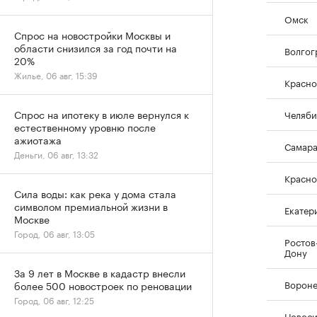
Омск
Спрос на новостройки Москвы и
области снизился за год почти на
Волгог
20%
Жилье, 06 авг, 15:39
Красно
Спрос на ипотеку в июле вернулся к
Челяби
естественному уровню после
ажиотажа
Самар
Деньги, 06 авг, 13:32
Красно
Сила воды: как река у дома стала
символом премиальной жизни в
Екатер
Москве
Город, 06 авг, 13:05
Ростов
Дону
За 9 лет в Москве в кадастр внесли
Ворон
более 500 новостроек по реновации
Город, 06 авг, 12:25
Новос