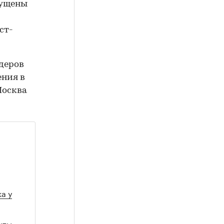
пущены
ст-
идеров
ения в
Москва
а у
чты