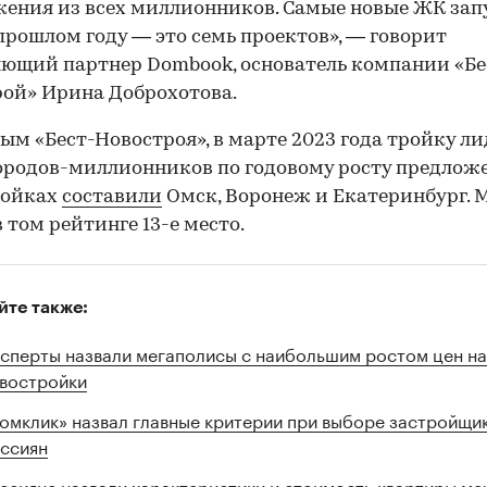
ения из всех миллионников. Самые новые ЖК за
 прошлом году — это семь проектов», — говорит
ющий партнер Dombook, основатель компании «Бе
ой» Ирина Доброхотова.
ым «Бест-Новостроя», в марте 2023 года тройку л
ородов-миллионников по годовому росту предлож
ройках
составили
Омск, Воронеж и Екатеринбург. 
в том рейтинге 13-е место.
йте также:
сперты назвали мегаполисы с наибольшим ростом цен на
востройки
омклик» назвал главные критерии при выборе застройщик
ссиян
ссияне назвали характеристики и стоимость квартиры ме