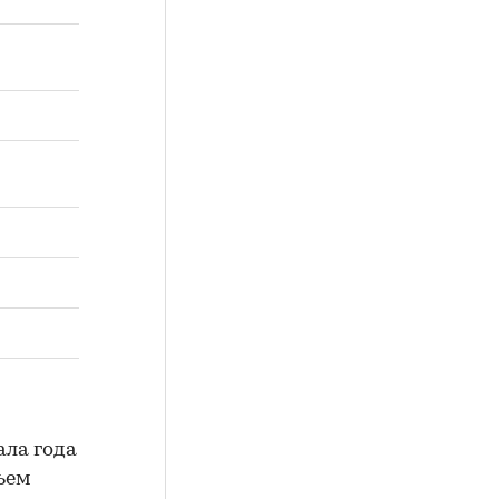
ала года
ъем