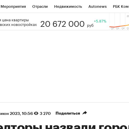
Мероприятия
Отрасли
Недвижимость
Autonews
РБК Ком
20 672 000
 цена квартиры
 РБК
РБК Образование
РБК Курсы
РБК Life
+5.87%
Тренды
Виз
вских новостройках
руб
ь
Крипто
РБК Бизнес-среда
Дискуссионный клуб
Исследо
зета
Спецпроекты СПб
Конференции СПб
Спецпроекты
кономика
Бизнес
Технологии и медиа
Финансы
Рынок на
(+88,39%)
(+32,25%)
5 450
АФК «Система» ₽12
Купить
 ПСБ к 29.07.27
прогноз БКС к 15.07.27
Поделиться
 июн 2023, 10:56
3 270
елторы назвали горо