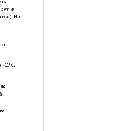
 на
Третье
тов). На
я с
(–11%,
 в
а
ка