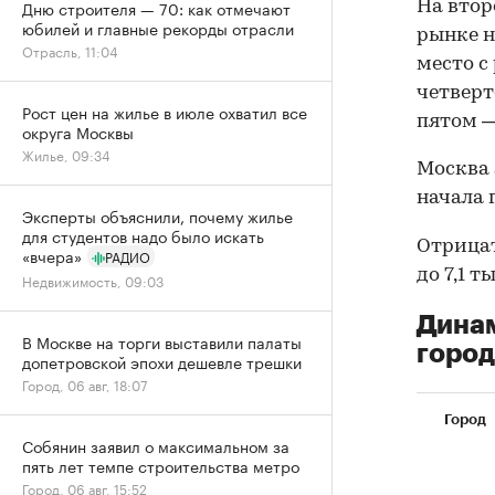
Дню строителя — 70: как отмечают
На втор
юбилей и главные рекорды отрасли
рынке но
Отрасль, 11:04
место с
четверт
Рост цен на жилье в июле охватил все
пятом — 
округа Москвы
Жилье, 09:34
Москва 
начала г
Эксперты объяснили, почему жилье
для студентов надо было искать
Отрицат
«вчера»
РАДИО
до 7,1 т
Недвижимость, 09:03
Динам
В Москве на торги выставили палаты
город
допетровской эпохи дешевле трешки
Город, 06 авг, 18:07
Город
Собянин заявил о максимальном за
пять лет темпе строительства метро
Город, 06 авг, 15:52