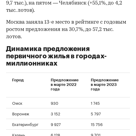
9,7 тыс.), на пятом — Челябинск (+55,1%, до 4,2
тыс. лотов).
Москва заняла 13-е место в рейтинге с годовым
ростом предложения на 30,7%, до 57,2 тыс.
лотов.
Динамика предложения
первичного жилья в городах-
миллионниках
Город
Предложение
Предложение
Ди
в марте 2022
в марте 2023
года
года
Омск
930
1 745
+8
Воронеж
3 152
5 797
+8
Екатеринбург
9 927
15 756
+5
Казань
6 128
9 701
+5