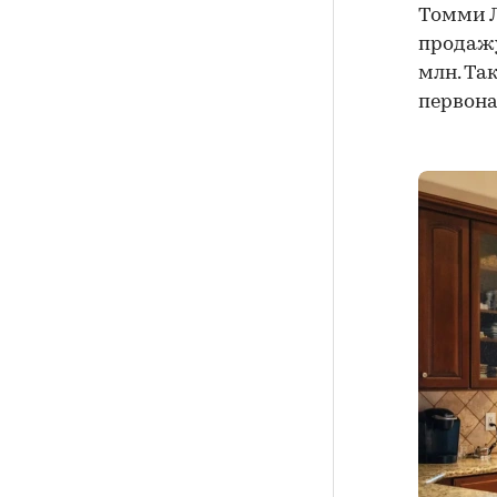
Томми Л
продажу
млн. Та
первона