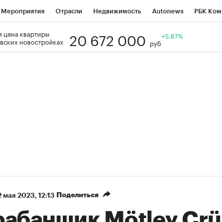
Мероприятия
Отрасли
Недвижимость
Autonews
РБК Ком
20 672 000
 цена квартиры
Образование
РБК Курсы
РБК Life
Тренды
+5.87%
Визионеры
Н
вских новостройках
руб
Дискуссионный клуб
Исследования
Кредитные рейтинги
Фр
Спецпроекты
Проверка контрагентов
Политика
Экономи
к наличной валюты
Поделиться
 мая 2023, 12:13
рабанщик Mötley Cr