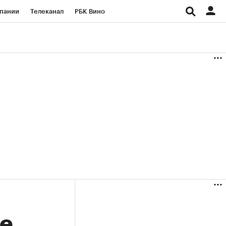
пании
Телеканал
РБК Вино
ациональные проекты
Город
аншизы
Газета
ка
Бизнес
üe