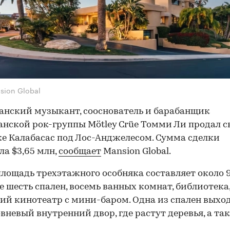
sion Global
нский музыкант, сооснователь и барабанщик
нской рок-группы Mötley Crüe Томми Ли продал с
ке Калабасас под Лос-Анджелесом. Сумма сделки
ла $3,65 млн,
сообщает
Mansion Global.
лощадь трехэтажного особняка составляет около 9
ме шесть спален, восемь ванных комнат, библиотека
й кинотеатр с мини-баром. Одна из спален выхо
вневый внутренний двор, где растут деревья, а та