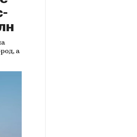
с-
лн
на
род, а