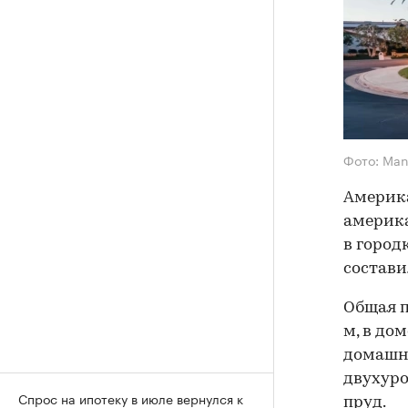
Фото: Man
Америка
америка
в город
состави
Общая п
м, в до
домашни
двухуро
Спрос на ипотеку в июле вернулся к
пруд.