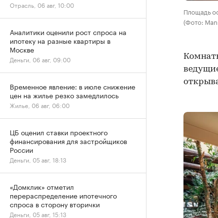
Отрасль, 06 авг, 10:00
Площадь ос
(Фото: Mans
Аналитики оценили рост спроса на
ипотеку на разные квартиры в
Москве
Комнаты
Деньги, 06 авг, 09:00
ведущие
открыва
Временное явление: в июле снижение
цен на жилье резко замедлилось
Жилье, 06 авг, 06:00
ЦБ оценил ставки проектного
финансирования для застройщиков
России
Деньги, 05 авг, 18:13
«Домклик» отметил
перераспределение ипотечного
спроса в сторону вторички
Деньги, 05 авг, 15:13