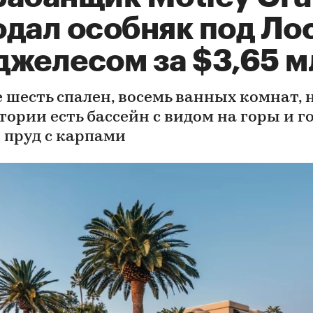
одал особняк под Ло
джелесом за $3,65 м
е шесть спален, восемь ванных комнат, 
ории есть бассейн с видом на горы и го
 пруд с карпами