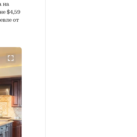
а на
не $4,59
евле от