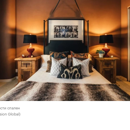
сти спален
ion Global)