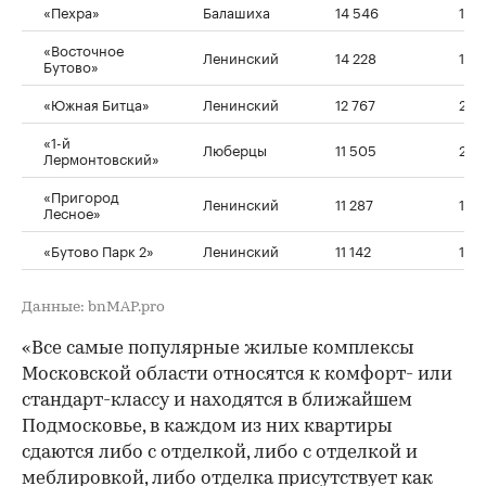
«Пехра»
Балашиха
14 546
141
«Восточное
Ленинский
14 228
158
Бутово»
«Южная Битца»
Ленинский
12 767
207
«1-й
Люберцы
11 505
212 
Лермонтовский»
«Пригород
Ленинский
11 287
161
Лесное»
«Бутово Парк 2»
Ленинский
11 142
162
Данные: bnMAP.pro
«Все самые популярные жилые комплексы
Московской области относятся к комфорт- или
стандарт-классу и находятся в ближайшем
Подмосковье, в каждом из них квартиры
сдаются либо с отделкой, либо с отделкой и
меблировкой, либо отделка присутствует как