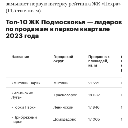
замыкает первую пятерку рейтинга ЖК «Пехра»
(14,5 тыс. кв. м).
Топ-10 ЖК Подмосковья — лидеров
по продажам в первом квартале
2023 года
Название
Городской
Проданных
Сре
округ
площадей,
цен
кв. м
кв. 
руб
«Мытищи Парк»
Мытищи
21 555
184
«Ильинские
Красногорск
18 082
165
Луга»
«Горки Парк»
Ленинский
17 846
161 
«Прибрежный
Домодедово
17 005
191
парк»