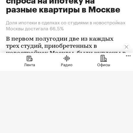
спроса на ипотеку на
разные квартиры в Москве
Доля ипотеки в сделках со студиями в новостройках
Москвы достигала 66,5%
В первом полугодии две из каждых
трех студий, приобретенных в
новостройках Москвы, были куплены в
ипотеку. В сегменте трешек ипотечных
Лента
Радио
Офисы
сделок менее половины, а среди
четырехкомнатных квартир — лишь
около четверти