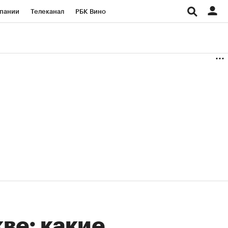
пании
Телеканал
РБК Вино
ациональные проекты
Город
аншизы
Газета
ка
Бизнес
ве: какие