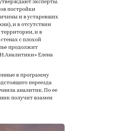
, утверждают эксперты.
дов постройки
ичины и в устаревших
ни), и в отсутствии
территории, и в
стенах с плохой
лье продолжит
АН.Аналитики» Елена
енные в программу
едстоящего переезда
чнила аналитик. По ее
енник получит взамен