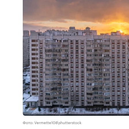
Фото: Vermette108\shutterstock