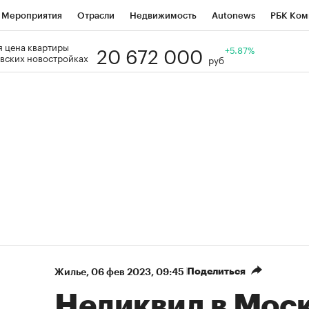
Мероприятия
Отрасли
Недвижимость
Autonews
РБК Ком
20 672 000
 цена квартиры
Образование
РБК Курсы
РБК Life
Тренды
+5.87%
Визионеры
Н
вских новостройках
руб
Дискуссионный клуб
Исследования
Кредитные рейтинги
Фр
Спецпроекты
Проверка контрагентов
Политика
Экономи
к наличной валюты
Поделиться
Жилье
⁠,
06 фев 2023, 09:45
Неликвид в Моск