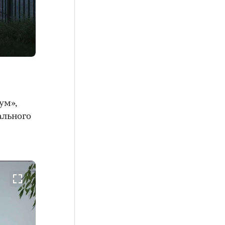
ум»,
ального