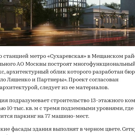
о станцией метро «Сухаревская» в Мещанском рай
льного АО Москвы построят многофункциональны
с, архитектурный облик которого разработан бю
о Ляшенко и Партнеры». Проект согласован
рхитектурой, следует из ее материалов.
ия подразумевает строительство 13-этажного ко
ю 10 тыс. кв. м с тремя подземными уровнями, где
ится паркинг на 77 машино-мест.
кие фасады здания выполнят в черном цвете. Сетк