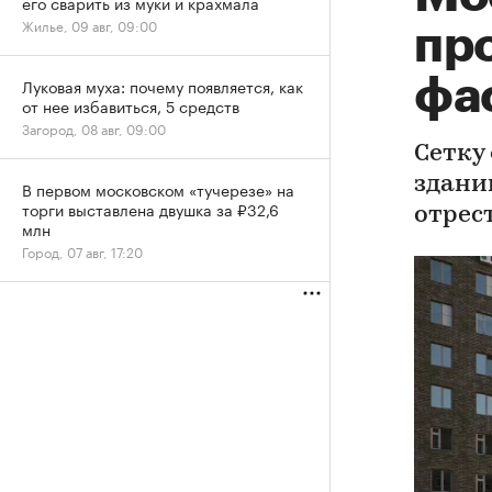
его сварить из муки и крахмала
Жилье, 09 авг, 09:00
пр
фа
Луковая муха: почему появляется, как
от нее избавиться, 5 средств
Загород, 08 авг, 09:00
Сетку 
здани
В первом московском «тучерезе» на
торги выставлена двушка за ₽32,6
отрес
млн
Город, 07 авг, 17:20