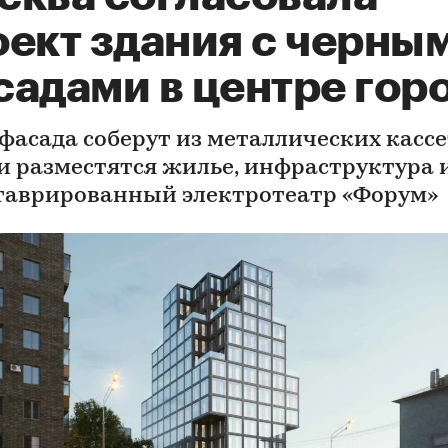
оект здания с черны
садами в центре гор
фасада соберут из металлических кассет
и разместятся жилье, инфраструктура 
таврированный электротеатр «Форум»