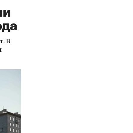
ми
ода
. В
и