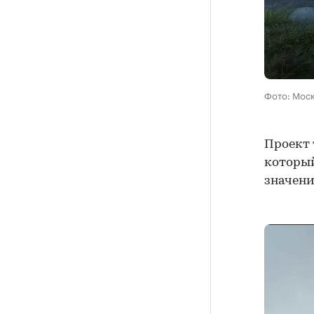
Фото: Мос
Проект 
который
значени