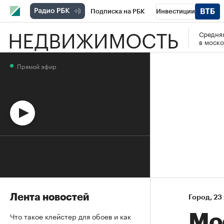
Подписка на РБК
Инвестиции
НЕДВИЖИМОСТЬ
Средняя
Спорт
Школа управления РБК
РБК 
в моско
Стиль
Крипто
РБК Бизнес-среда
Прямой эфир
Спецпроекты СПб
Конференции СПб
Технологии и медиа
Финансы
Рыно
Лента новостей
Город
⁠,
23
Что такое клейстер для обоев и как
Мо