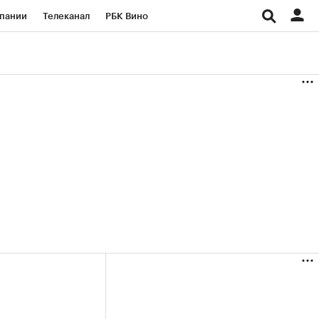
пании
Телеканал
РБК Вино
ациональные проекты
Город
аншизы
Газета
ка
Бизнес