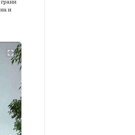
 грани
ана и