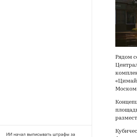
Рядом с
Центра
комплек
«Цимайл
Москома
Концепц
площадь
размест
Кубичес
ИИ начал выписывать штрафы за