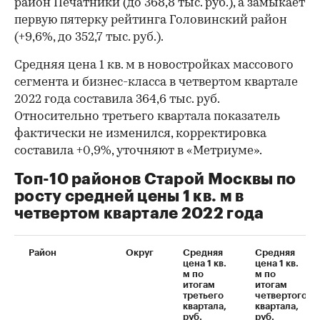
район Печатники (до 368,8 тыс. руб.), а замыкает
первую пятерку рейтинга Головинский район
(+9,6%, до 352,7 тыс. руб.).
Средняя цена 1 кв. м в новостройках массового
сегмента и бизнес-класса в четвертом квартале
2022 года составила 364,6 тыс. руб.
Относительно третьего квартала показатель
фактически не изменился, корректировка
составила +0,9%, уточняют в «Метриуме».
Топ-10 районов Старой Москвы по
росту средней цены 1 кв. м в
четвертом квартале 2022 года
Район
Округ
Средняя
Средняя
цена 1 кв.
цена 1 кв.
м по
м по
итогам
итогам
третьего
четвертого
квартала,
квартала,
руб.
руб.