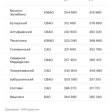
Выхино-
ЮВАО
204 680
313 990
Жулебино
Бутырский
СВАО
312 490
378 660
Алтуфьевский
СВАО
242 600
283 320
Печатники
ЮВАО
323 090
368 860
Головинский
САО
321 940
352 760
Северное
СВАО
257 450
280 410
Медведково
Тимирязевский
САО
330 850
359 480
Бабушкинский
СВАО
305 580
331 310
Коптево
САО
288 370
311 170
Вешняки
ВАО
264 990
285 240
Данные: «Метриум»