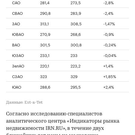
САО
281,4
273,5
-2,8%
СВАО
290,8
283,9
-2,4%
ЗАО
313,1
308,5
-1,47%
ЮВАО
270,9
268,6
-0,9%
ВАО
301,5
300,8
-0,24%
ЮЗАО
233,1
233
-0,04%
ЗелАО
220,1
223,2
+1,4%
СЗАО
323
329
+1,85%
ЮАО
288,6
295,5
+2,4%
Данные: Est-a-Tet
Согласно исследованию специалистов
аналитического центра «Индикаторы рынка
недвижимости IRN.RU», в течение двух