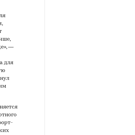
ля
,
т
чше,
е», —
а для
ую
кнул
сим
еняется
ртного
форт-
аких