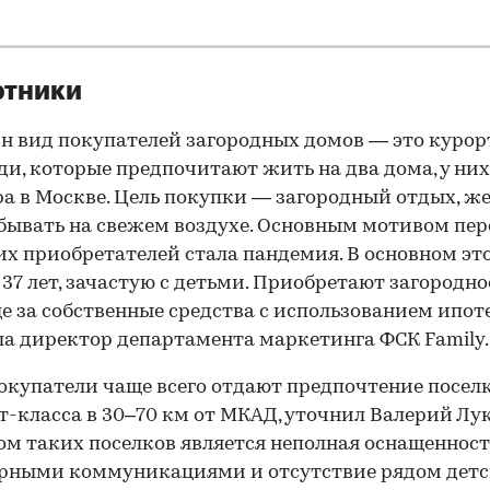
ртники
н вид покупателей загородных домов — это курор
ди, которые предпочитают жить на два дома, у них
а в Москве. Цель покупки — загородный отдых, ж
бывать на свежем воздухе. Основным мотивом пер
их приобретателей стала пандемия. В основном эт
о 37 лет, зачастую с детьми. Приобретают загородн
е за собственные средства с использованием ипот
а директор департамента маркетинга ФСК Family.
окупатели чаще всего отдают предпочтение посел
-класса в 30–70 км от МКАД, уточнил Валерий Лу
м таких поселков является неполная оснащенност
рными коммуникациями и отсутствие рядом дет