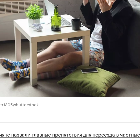
er1305\shutterstock
ияне назвали главные препятствия для переезда в частные