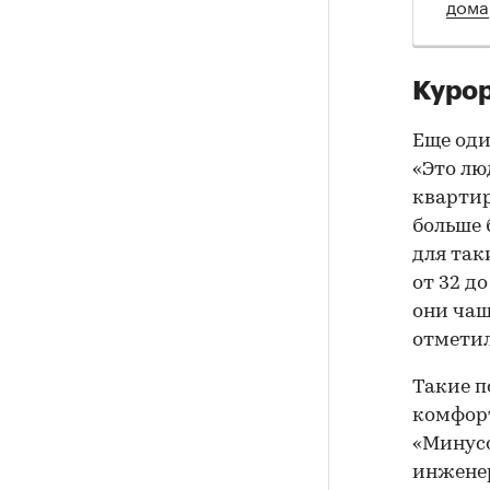
дома
Куро
Еще оди
«Это лю
квартир
больше 
для так
от 32 д
они чащ
отметил
Такие п
комфорт
«Минусо
инжене