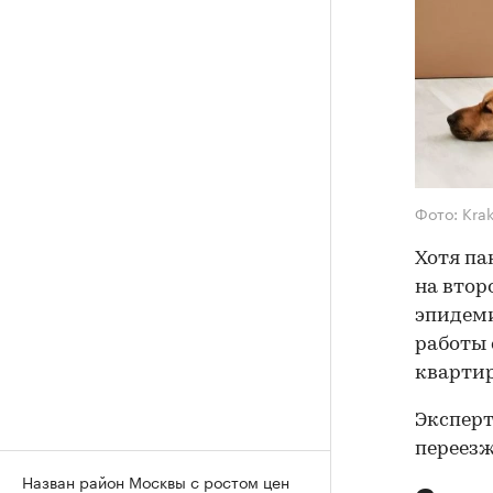
Фото: Kra
Хотя па
на втор
эпидеми
работы 
квартир
Эксперт
переезж
Назван район Москвы с ростом цен