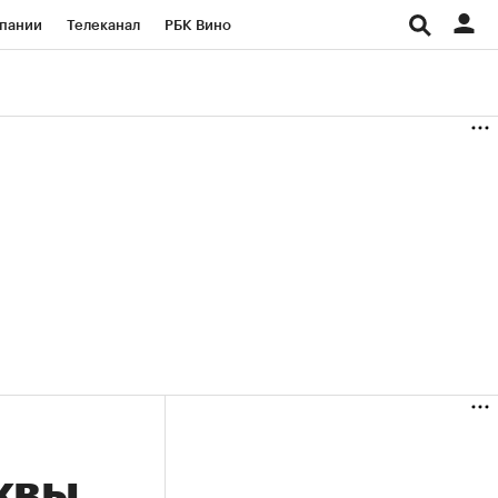
пании
Телеканал
РБК Вино
ациональные проекты
Город
аншизы
Газета
ка
Бизнес
квы