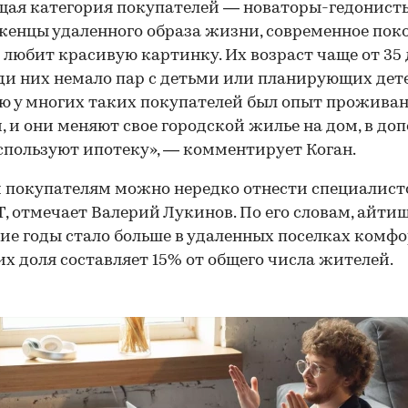
ая категория покупателей — новаторы-гедонисты
енцы удаленного образа жизни, современное поко
 любит красивую картинку. Их возраст чаще от 35 
еди них немало пар с детьми или планирующих дет
ю у многих таких покупателей был опыт проживан
, и они меняют свое городской жилье на дом, в до
спользуют ипотеку», — комментирует Коган.
 покупателям можно нередко отнести специалист
T, отмечает Валерий Лукинов. По его словам, айт
ие годы стало больше в удаленных поселках комфо
 их доля составляет 15% от общего числа жителей.