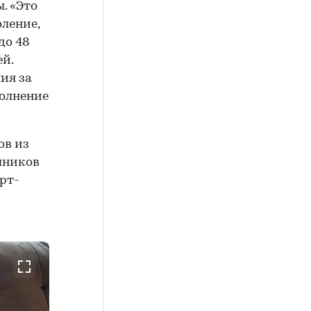
. «Это
ление,
до 48
ей.
ия за
полнение
ов из
ишников
рт-