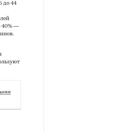
5 до 44
елей
ее 40% —
кинов.
н
ользуют
рынке