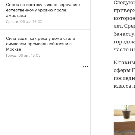
Следующ
Спрос на ипотеку в июле вернулся к
естественному уровню после
приверж
ажиотажа
которое
Деньги, 06 авг, 13:32
лет. Ср
Зачасту
Сила воды: как река у дома стала
городом
символом премиальной жизни в
Москве
часто и
Город, 06 авг, 13:05
К таким
сферы I
последн
класса,