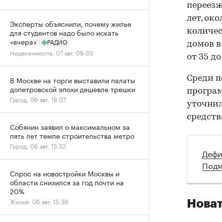
переезж
лет, око
Эксперты объяснили, почему жилье
количес
для студентов надо было искать
«вчера»
РАДИО
домов в
Недвижимость, 07 авг, 09:03
от 35 до
Среди п
В Москве на торги выставили палаты
допетровской эпохи дешевле трешки
програм
Город, 06 авг, 18:07
уточнил
средств
Собянин заявил о максимальном за
пять лет темпе строительства метро
Город, 06 авг, 15:52
Дефи
Подм
Спрос на новостройки Москвы и
области снизился за год почти на
20%
Жилье, 06 авг, 15:39
Нова