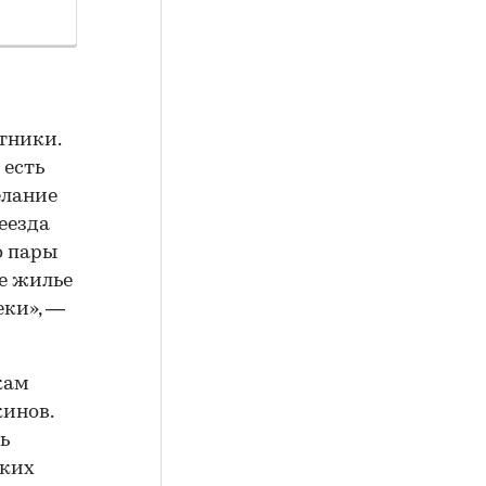
тники.
 есть
елание
еезда
о пары
ое жилье
еки», —
кам
кинов.
ь
ских