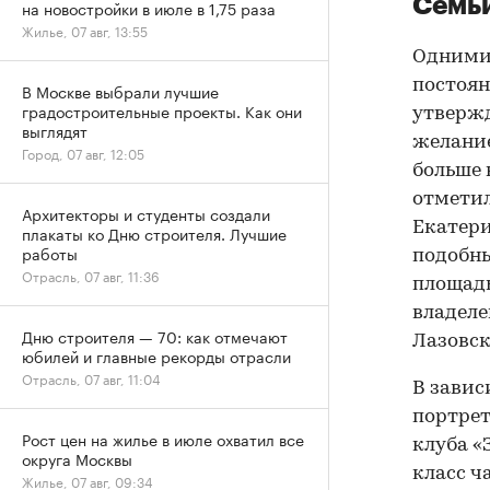
Семьи
на новостройки в июле в 1,75 раза
Жилье, 07 авг, 13:55
Одними 
постоян
В Москве выбрали лучшие
градостроительные проекты. Как они
утверж
выглядят
желание
Город, 07 авг, 12:05
больше 
отметил
Архитекторы и студенты создали
Екатери
плакаты ко Дню строителя. Лучшие
работы
подобны
Отрасль, 07 авг, 11:36
площадь
владеле
Дню строителя — 70: как отмечают
Лазовск
юбилей и главные рекорды отрасли
Отрасль, 07 авг, 11:04
В завис
портрет
Рост цен на жилье в июле охватил все
клуба «
округа Москвы
класс ч
Жилье, 07 авг, 09:34