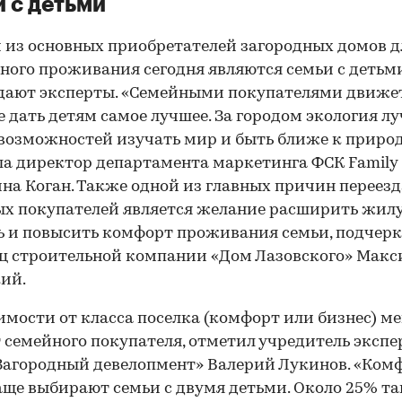
 с детьми
из основных приобретателей загородных домов д
ного проживания сегодня являются семьи с детьми
дают эксперты. «Семейными покупателями движе
 дать детям самое лучшее. За городом экология лу
возможностей изучать мир и быть ближе к природ
а директор департамента маркетинга ФСК Family
на Коган. Также одной из главных причин переезд
х покупателей является желание расширить жил
 и повысить комфорт проживания семьи, подчер
ц строительной компании «Дом Лазовского» Мак
ий.
имости от класса поселка (комфорт или бизнес) м
 семейного покупателя, отметил учредитель экспе
Загородный девелопмент» Валерий Лукинов. «Ком
аще выбирают семьи с двумя детьми. Около 25% т