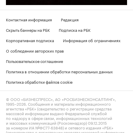
Контактная информация
Редакция
Скрыть баннеры на РБК
Подписка на РБК
Корпоративная подписка
Информация об ограничениях
О соблюдении авторских прав
Пользовательское соглашение
Политика в отношении обработки персональных данных
Политика обработки файлов cookie
© ООО «БИЗНЕСПРЕСС», АО «РОСБИЗНЕСКОНСАЛТИНГ»,
1995–2026
. Сообщения и материалы информационного
агентства «РБК» (свидетельство о регистрации средства
массовой информации выдано Федеральной службой
по надзору в сфере связи, информационных технологий
и массовых коммуникаций (Роскомнадзор) 09.12.2015
за номером ИА №ФС77-63848) и сетевого издания «РБК»
(свидетельство о регистрации средства массовой информации