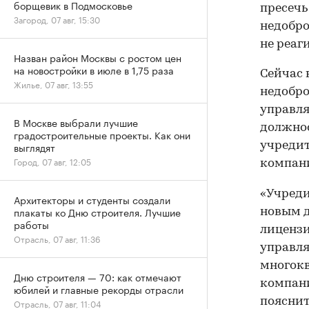
борщевик в Подмосковье
пресечь
Загород, 07 авг, 15:30
недобро
не реаг
Назван район Москвы с ростом цен
на новостройки в июле в 1,75 раза
Сейчас 
Жилье, 07 авг, 13:55
недобро
управля
В Москве выбрали лучшие
должнос
градостроительные проекты. Как они
учредит
выглядят
Город, 07 авг, 12:05
компани
«Учреди
Архитекторы и студенты создали
плакаты ко Дню строителя. Лучшие
новым д
работы
лицензи
Отрасль, 07 авг, 11:36
управля
многокв
Дню строителя — 70: как отмечают
компани
юбилей и главные рекорды отрасли
пояснит
Отрасль, 07 авг, 11:04