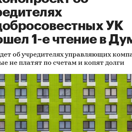
редителях
добросовестных УК
шел 1-е чтение в Ду
идет об учредителях управляющих комп
ые не платят по счетам и копят долги