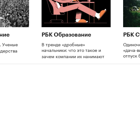
ние
РБК Образование
РБК С
. Ученые
В тренде «дробные»
Одиноче
начальники: что это такое и
«дача-в
идерства
отпуск 
зачем компании их нанимают