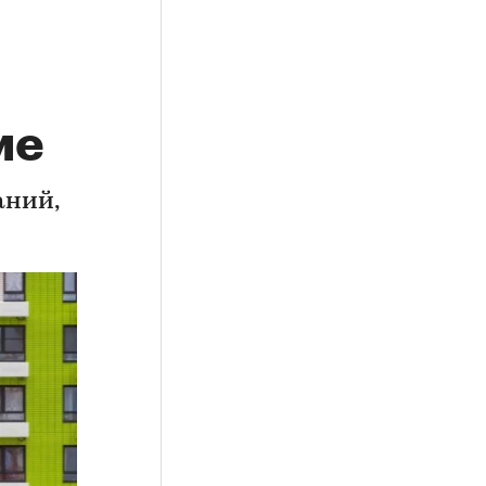
ме
аний,