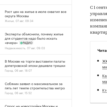
С 1 сен
Рост цен на жилье в июле охватил все
управл
округа Москвы
изменен
Жилье, 07 авг, 09:34
компани
квартир
Эксперты объяснили, почему жилье
для студентов надо было искать
«вчера»
РАДИО
Недвижимость, 07 авг, 09:03
Чита
ЖК
В Москве на торги выставили палаты
допетровской эпохи дешевле трешки
мн
Город, 06 авг, 18:07
Ка
ма
Собянин заявил о максимальном за
пять лет темпе строительства метро
Кт
Город, 06 авг, 15:52
Спрос на новостройки Москвы и