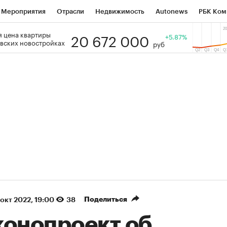
Мероприятия
Отрасли
Недвижимость
Autonews
РБК Ком
20 672 000
 цена квартиры
 РБК
РБК Образование
РБК Курсы
РБК Life
+5.87%
Тренды
Виз
вских новостройках
руб
ь
Крипто
РБК Бизнес-среда
Дискуссионный клуб
Исследо
зета
Спецпроекты СПб
Конференции СПб
Спецпроекты
кономика
Бизнес
Технологии и медиа
Финансы
Рынок на
(+86,07%)
(+31,25%)
 450
АФК «Система» ₽12
Купить
Ку
ПСБ к 29.07.27
прогноз БКС к 15.07.27
Поделиться
 окт 2022, 19:00
38
конопроект об