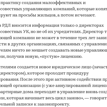
 практику создания малоэффективных и
совестных управляющих компаний, которые копят
ируют на просьбы жильцов, а потом исчезают.
в РДЛ вносится информация только о директорах
совестных УК, но не об их учредителях. Директор 
ющей компании не может в течение трех лет зан
ти в других организациях, связанных с управлени
елям ничто не мешает создавать новые управляю
и, получив новую, «пустую» лицензию.
телями создается новое юридическое лицо (зачас
иректором), которое проходит процедуру
рования. После этого при активном содействии 
ющей организации (с уже аннулированной лиценз
артирные дома переходят в управление вновь соз
и, которая начинает весь цикл заново», — говорит
ельной записке к законопроекту.