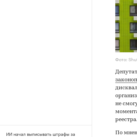
Фото: Shu
Депутат
законо
дисква
организ
не смог
момента
реестра
По мнен
ИИ начал выписывать штрафы за