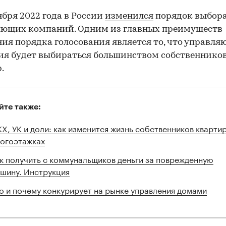
тября 2022 года в России
изменился
порядок выбор
яющих компаний. Одним из главных преимуществ
ия порядка голосования является то, что управля
я будет выбираться большинством собственнико
00:00
/
00:00
.
йте также:
Х, УК и доли: как изменится жизнь собственников квартир
огоэтажках
к получить с коммунальщиков деньги за поврежденную
шину. Инструкция
о и почему конкурирует на рынке управления домами