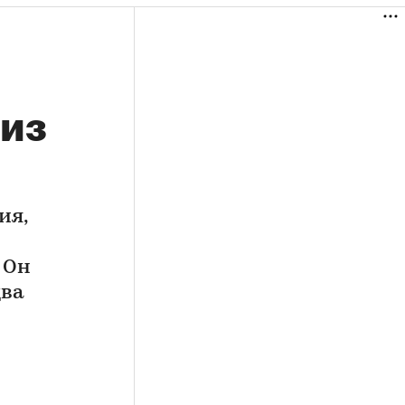
 из
ия,
 Он
два