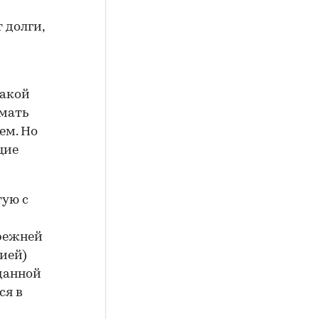
 долги,
такой
имать
ем. Но
щие
тую с
прежней
ией)
данной
ся в