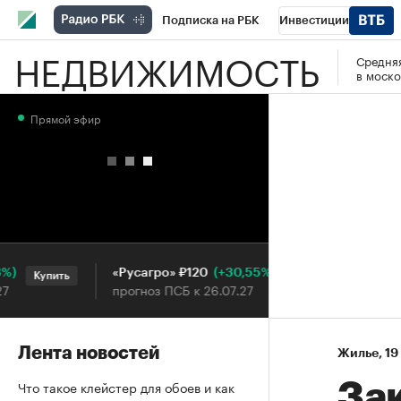
Подписка на РБК
Инвестиции
НЕДВИЖИМОСТЬ
Средняя
РБК Вино
Спорт
Школа управления
в моско
Национальные проекты
Город
Стил
Прямой эфир
Кредитные рейтинги
Франшизы
Га
Проверка контрагентов
Политика
Э
(+30,55%)
«Русагро» ₽120
Ozon ₽5
Купить
Купить
прогноз ПСБ к 26.07.27
прогноз 
Лента новостей
Жилье
⁠,
19
Что такое клейстер для обоев и как
За