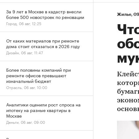
За 9 лет в Москве в кадастр внесли
Жилье
⁠,
09
более 500 новостроек по реновации
Город, 06 авг, 12:25
Что
От каких материалов при ремонте
обо
дома стоит отказаться в 2026 году
Дизайн, 06 авг, 11:47
му
Более половины компаний при
Клейс
ремонте офисов превышают
изначальный бюджет
котор
Отрасль, 06 авг, 10:00
бумаг
эконо
Аналитики оценили рост спроса на
основ
ипотеку на разные квартиры в
Москве
Деньги, 06 авг, 09:00