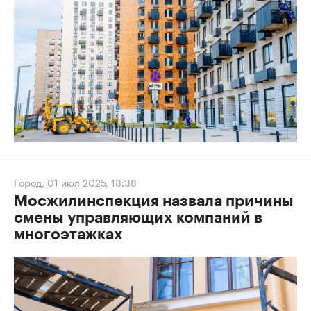
Город
,
01 июл 2025, 18:38
Мосжилинспекция назвала причины
смены управляющих компаний в
многоэтажках