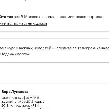
В Москве с начала пандемии резко выросло
йте также:
ительство частных домов
00:00
/
00:00
те в курсе важных новостей — следите за
телеграм-канал
 Недвижимость»
Вера Лунькова
Окончила журфак МГУ. В
журналистике с 2012 года, с
2018-го - редактор «РБК-
Недвижимости». Любит Москву,