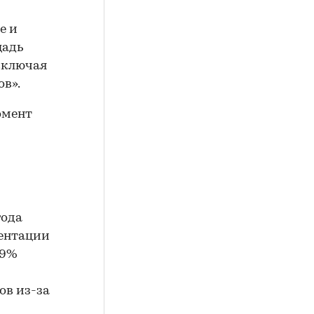
е и
щадь
 включая
ов».
омент
года
ентации
9,9%
ов из-за