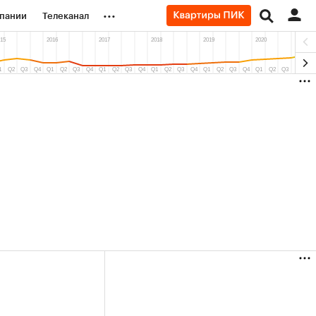
...
пании
Телеканал
ионеры
вания
личной валюты
0,45%)
(+6,03%)
«Северсталь» ₽700
Купить
Купить
прогноз КИТ Финанс к 20.07.27