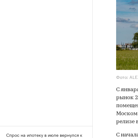
Фото: ALE
С январ
рынок 2
помещен
Москомс
релизе 
Спрос на ипотеку в июле вернулся к
С начал