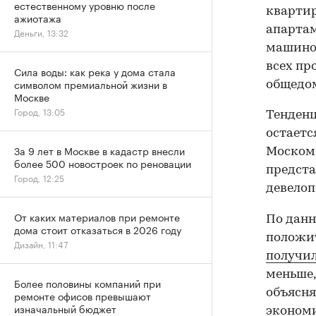
естественному уровню после
квартир
ажиотажа
апартам
Деньги, 13:32
машино-
всех пр
Сила воды: как река у дома стала
символом премиальной жизни в
общедом
Москве
Город, 13:05
Тенденц
остаетс
За 9 лет в Москве в кадастр внесли
Москомс
более 500 новостроек по реновации
предст
Город, 12:25
девелоп
От каких материалов при ремонте
По данн
дома стоит отказаться в 2026 году
положи
Дизайн, 11:47
получил
меньше,
Более половины компаний при
объясня
ремонте офисов превышают
изначальный бюджет
экономи