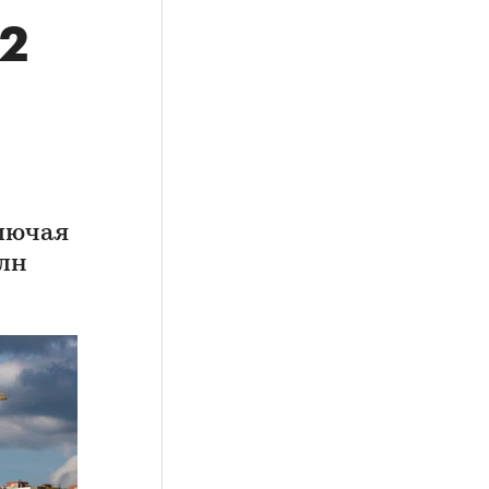
 2
ключая
млн