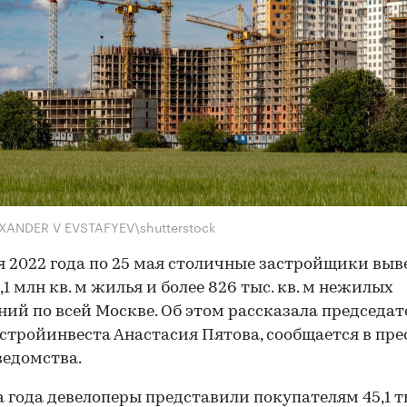
XANDER V EVSTAFYEV\shutterstock
я 2022 года по 25 мая столичные застройщики выв
,1 млн кв. м жилья и более 826 тыс. кв. м нежилых
ий по всей Москве. Об этом рассказала председат
тройинвеста Анастасия Пятова, сообщается в пре
ведомства.
а года девелоперы представили покупателям 45,1 т