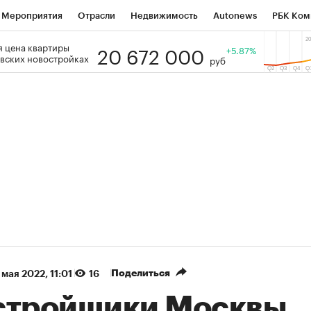
Мероприятия
Отрасли
Недвижимость
Autonews
РБК Ком
20 672 000
 цена квартиры
 РБК
РБК Образование
РБК Курсы
РБК Life
+5.87%
Тренды
Виз
вских новостройках
руб
ь
Крипто
РБК Бизнес-среда
Дискуссионный клуб
Исследо
зета
Спецпроекты СПб
Конференции СПб
Спецпроекты
кономика
Бизнес
Технологии и медиа
Финансы
Рынок на
(+87,67%)
(+3
Ozon ₽5 450
АФК «Система» ₽12
Купить
прогноз ПСБ к 29.07.27
прогноз БКС к 15.07.27
Поделиться
 мая 2022, 11:01
16
стройщики Москвы