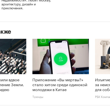
архитектуру, дизайн и
приключения.
акже
или вдвое
Приложение «Вы мертвы?»
Изъятие
ление Земли.
стало хитом среди одинокой
за неис
 идею
молодежи в Китае
для соб
Тренды
РБК Компа