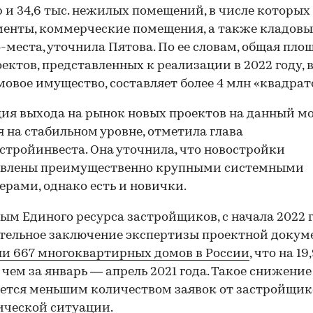
 и 34,6 тыс. нежилых помещений, в числе которых
енты, коммерческие помещения, а также кладовы
места, уточнила Пятова. По ее словам, общая пло
оектов, представленных к реализации в 2022 году,
овое имущество, составляет более 4 млн «квадрат
ия выхода на рынок новых проектов на данный м
я на стабильном уровне, отметила глава
тройинвеста. Она уточнила, что новостройки
авлены преимущественно крупными системными
ерами, однако есть и новички.
ым Единого ресурса застройщиков, с начала 2022 
тельное заключение экспертизы проектной докум
и 667 многоквартирных домов в России
, что на 1
 чем за январь — апрель 2021 года. Такое снижение
ется меньшим количеством заявок от застройщик
ческой ситуации.