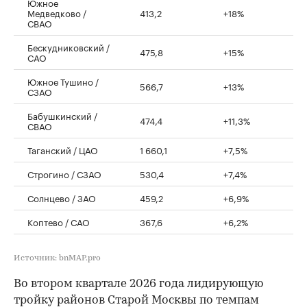
Южное
Медведково /
413,2
+18%
СВАО
Бескудниковский /
475,8
+15%
САО
Южное Тушино /
566,7
+13%
СЗАО
Бабушкинский /
474,4
+11,3%
СВАО
Таганский / ЦАО
1 660,1
+7,5%
Строгино / СЗАО
530,4
+7,4%
Солнцево / ЗАО
459,2
+6,9%
Коптево / САО
367,6
+6,2%
Источник: bnMAP.pro
Во втором квартале 2026 года лидирующую
тройку районов Старой Москвы по темпам