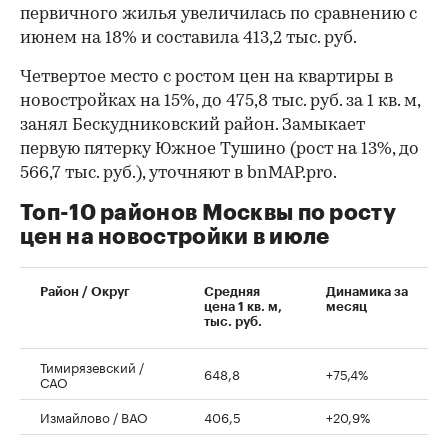
первичного жилья увеличилась по сравнению с
июнем на 18% и составила 413,2 тыс. руб.
Четвертое место с ростом цен на квартиры в
новостройках на 15%, до 475,8 тыс. руб. за 1 кв. м,
занял Бескудниковский район. Замыкает
первую пятерку Южное Тушино (рост на 13%, до
566,7 тыс. руб.), уточняют в bnMAP.pro.
Топ-10 районов Москвы по росту
цен на новостройки в июле
00:00
/
00:00
Район / Округ
Средняя
Динамика за
цена 1 кв. м,
месяц
тыс. руб.
Тимирязевский /
648,8
+75,4%
САО
Измайлово / ВАО
406,5
+20,9%