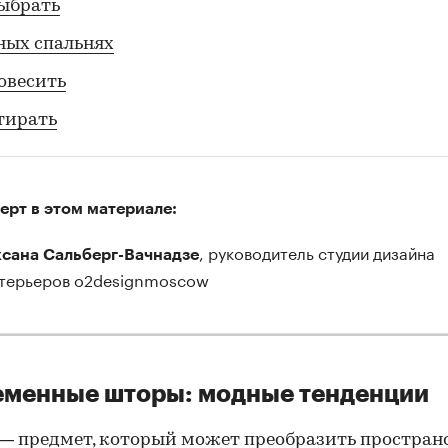
ыбрать
ных спальнях
овесить
тирать
ерт в этом материале:
, руководитель студии дизайна
сана Сальберг-Вачнадзе
терьеров o2designmoscow
еменные шторы: модные тенденции
 предмет, который может преобразить простран