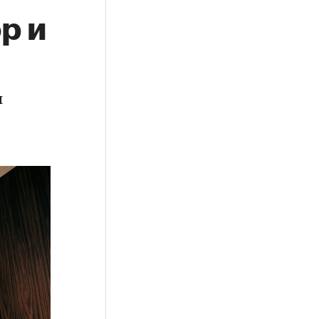
р и
я