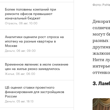
Фото: PxH
Более половины компаний при
ремонте офисов превышают
изначальный бюджет
Декорат
Отрасль, 06 авг, 10:00
солнечн
могут б
Аналитики оценили рост спроса на
ипотеку на разные квартиры в
разных 
Москве
другими
Деньги, 06 авг, 09:00
жалюзи,
Нити лу
Временное явление: в июле снижение
интерье
цен на жилье резко замедлилось
оттенко
Жилье, 06 авг, 06:00
3. Лам
ЦБ оценил ставки проектного
финансирования для застройщиков
России
Деньги, 05 авг, 18:13