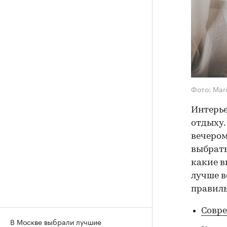
Фото: Mar
Интерье
отдыху.
вечером
выбрать
какие в
лучше в
правиль
Совр
В Москве выбрали лучшие