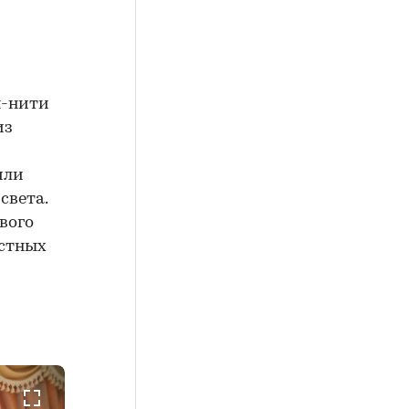
ы-нити
из
или
света.
вого
астных