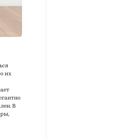
ься
о их
шает
егантно
лен. В
оры,