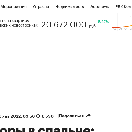
Мероприятия
Отрасли
Недвижимость
Autonews
РБК Ком
20 672 000
 цена квартиры
 РБК
РБК Образование
РБК Курсы
РБК Life
+5.87%
Тренды
Виз
вских новостройках
руб
ь
Крипто
РБК Бизнес-среда
Дискуссионный клуб
Исследо
зета
Спецпроекты СПб
Конференции СПб
Спецпроекты
кономика
Бизнес
Технологии и медиа
Финансы
Рынок на
(+90,63%)
(+34,86
on ₽5 450
АФК «Система» ₽12
Купить
огноз ПСБ к 29.07.27
прогноз БКС к 15.07.27
Поделиться
3 янв 2022, 09:56
8 550
оры в спальне: