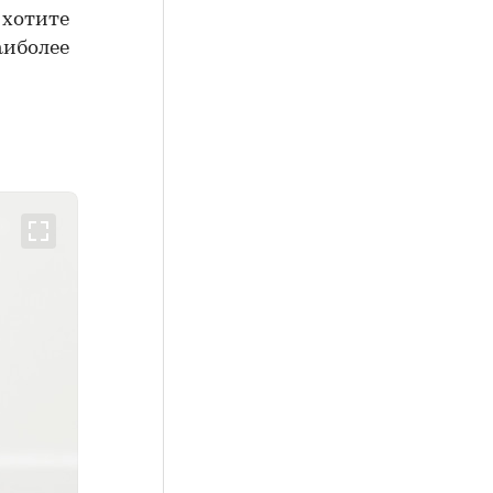
 хотите
аиболее