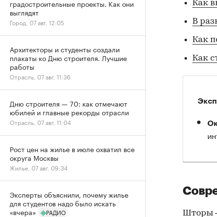
градостроительные проекты. Как они
Как в
выглядят
В раз
Город, 07 авг, 12:05
Как п
Архитекторы и студенты создали
плакаты ко Дню строителя. Лучшие
Как с
работы
Отрасль, 07 авг, 11:36
Эксп
Дню строителя — 70: как отмечают
юбилей и главные рекорды отрасли
Отрасль, 07 авг, 11:04
Ок
ин
Рост цен на жилье в июле охватил все
округа Москвы
Жилье, 07 авг, 09:34
Совр
Эксперты объяснили, почему жилье
для студентов надо было искать
«вчера»
РАДИО
Шторы —