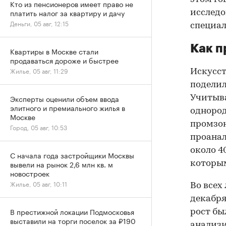
Кто из пенсионеров имеет право не
платить налог за квартиру и дачу
исследо
Деньги, 05 авг, 12:15
специал
Как п
Квартиры в Москве стали
продаваться дороже и быстрее
Жилье, 05 авг, 11:29
Искусст
поделил
Эксперты оценили объем ввода
Учитыва
элитного и премиального жилья в
однород
Москве
промзон
Город, 05 авг, 10:53
проанал
около 4
С начала года застройщики Москвы
вывели на рынок 2,6 млн кв. м
которы
новостроек
Жилье, 05 авг, 10:11
Во всех
декабря
В престижной локации Подмосковья
рост бы
выставили на торги поселок за ₽190
анализи