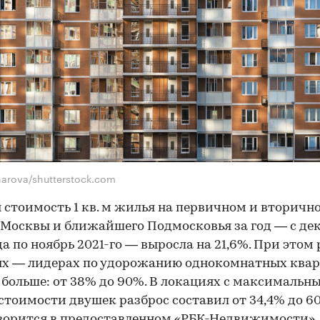
arova/shutterstock.com
 стоимость 1 кв. м жилья на первичном и вторичн
Москвы и ближайшего Подмосковья за год — с де
да по ноябрь 2021-го — выросла на 21,6%. При этом 
ях — лидерах по удорожанию однокомнатных квар
 больше: от 38% до 90%. В локациях с максимальн
стоимости двушек разброс составил от 34,4% до 6
ворится в предоставленном «РБК-Недвижимости»