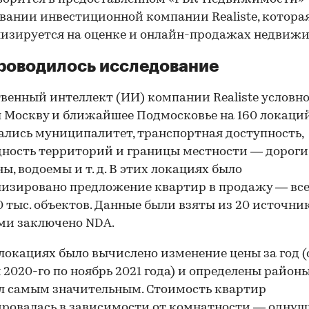
вании инвестиционной компании Realiste, котора
изируется на оценке и онлайн-продажах недвиж
роводилось исследование
венный интеллект (ИИ) компании Realiste условн
 Москву и ближайшее Подмосковье на 160 локаций
лись муниципалитет, транспортная доступность,
ность территорий и границы местности — дороги
ы, водоемы и т. д. В этих локациях было
изировано предложение квартир в продажу — все
0 тыс. объектов. Данные были взяты из 20 источник
ми заключено NDA.
 локациях было вычислено изменение цены за год (
 2020-го по ноябрь 2021 года) и определены районы
л самым значительным. Стоимость квартир
ровалась в зависимости от комнатности — однуш