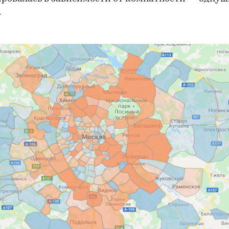
.
00:00
/
00:00