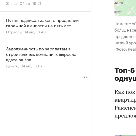
Жилье, 04 авг, 19:21
Путин подписал закон о продлении
На карте о
гаражной амнистии на пять лет
больше все
Отрасль, 04 авг, 18:48
предложени
низкий ур
Задолженность по зарплатам в
(Фото: Real
строительных компаниях выросла
вдвое за год
Деньги, 04 авг, 15:07
Топ-5
одну
Как пок
квартир
Раменск
предлож