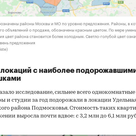
бозначены районы Москвы и МО по уровню предложения. Районы, в к
го объявлений о продаже, обозначены красным цветом. По мере умен
я цвет района становится более холодным. Светло-голубой цвет озна
овень предложения
iste)
 локаций с наиболее подорожавшим
шками
азало исследование, сильнее всего однокомнатные
ы и студии за год подорожали в локации Удельна
ого района Подмосковья. Стоимость таких кварти
ении выросла почти вдвое: с 3,2 млн до 6,1 млн руб