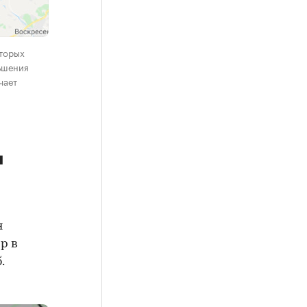
оторых
ьшения
чает
и
я
р в
.