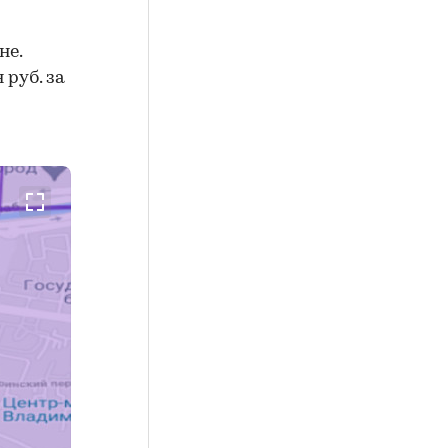
не.
 руб. за