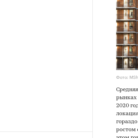
Фото: MSh
Средняя
рынках 
2020 го
локаци
гораздо
ростом 
этом го