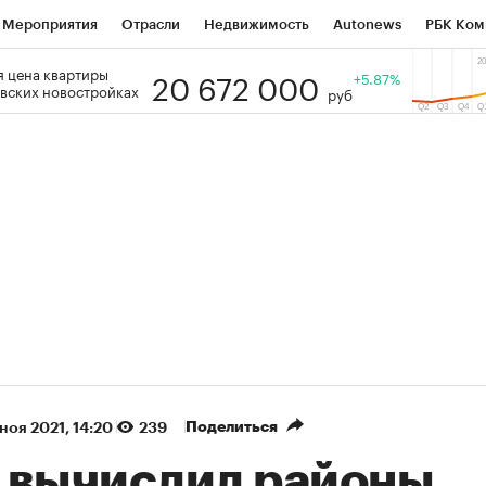
Мероприятия
Отрасли
Недвижимость
Autonews
РБК Ком
20 672 000
 цена квартиры
 РБК
РБК Образование
РБК Курсы
РБК Life
+5.87%
Тренды
Виз
вских новостройках
руб
ь
Крипто
РБК Бизнес-среда
Дискуссионный клуб
Исследо
зета
Спецпроекты СПб
Конференции СПб
Спецпроекты
кономика
Бизнес
Технологии и медиа
Финансы
Рынок на
(+86,13%)
(+28,67%)
₽5 450
АФК «Система» ₽12
Купить
з ПСБ к 29.07.27
прогноз БКС к 15.07.27
Поделиться
 ноя 2021, 14:20
239
 вычислил районы