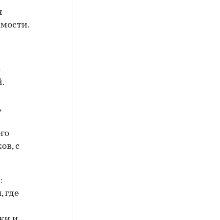
я
имости.
о
.
,
го
ов, с
с
, где
ки и