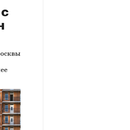
 с
н
Москвы
нее