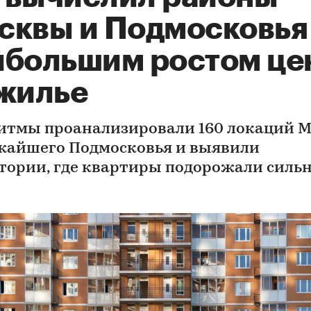
сквы и Подмосковья
ибольшим ростом це
 жилье
итмы проанализировали 160 локаций 
жайшего Подмосковья и выявили
тории, где квартиры подорожали силь