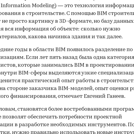
g Information Modeling) — это технология информа
ования в строительстве. С помощью BIM строител
 не просто картинку в 3D-формате, но базу данных,
я вся информация об объекте: сколько нужно
териалов, какова начинка здания и так далее.
едние годы в области BIM появилось разделение по
изациям. Если лет пять назад была одна категори
истов, которые занимались BIM в проектировании
внутри BIM-сферы выделяются узкие специализаци
ценится практический опыт работы в строительст
на стороне заказчика BIM-моделей, опыт оценки 
ого финансирования, отмечает Евгений Ганеев.
словам, становятся более востребованными програ
 позволят обеспечить потребности проектной
ации в разработке необходимых инструментов. 
тки, нужно правильно использовать новые инстру