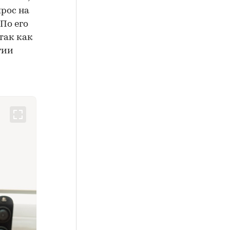
рос на
По его
так как
гии