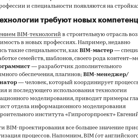
рофессии и специальности появляются на стройка
ехнологии требуют новых компетен
ением BIM-технологий
в строительную отрасль во
имость в новых профессиях. Например, недавно
сь такие специальности, как
BIM-мастер
— специ
аботке семейств, шаблонов, своего рода контент–м
ограммист
— разработчик дополнительного
много обеспечения, плагинов;
BIM-менеджер/
натор
— человек, который координирует процесс
ия и последующего использования технологии
ационного моделирования, приводит примеры гл
лист отдела информационного моделирования
роительного института «Гипрогорпроект» Евгений
00:00
/
00:00
ти BIM-проектирования все большее значение при
изация процессов. Напомним, BIM (от английског