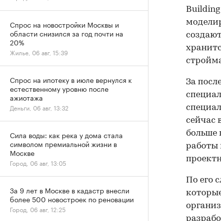
Buildin
моделир
Спрос на новостройки Москвы и
области снизился за год почти на
создают
20%
хранитс
Жилье, 06 авг, 15:39
стройма
Спрос на ипотеку в июле вернулся к
За посл
естественному уровню после
специал
ажиотажа
Деньги, 06 авг, 13:32
специал
сейчас 
больше 
Сила воды: как река у дома стала
символом премиальной жизни в
работы 
Москве
проектн
Город, 06 авг, 13:05
По его 
За 9 лет в Москве в кадастр внесли
которые
более 500 новостроек по реновации
организ
Город, 06 авг, 12:25
разрабо