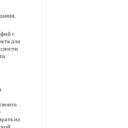
дания,
афий с
екта для
асности
та
и
исвоить
е
ирать из
ской