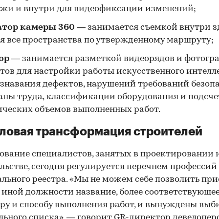
жи и внутри для видеофиксации изменений;
атор камеры 360
— занимается съемкой внутри з
я все пространства по утвержденному маршруту;
сор
— занимается разметкой видеорядов и фотогр
тов для настройки работы искусственного интелл
знавания дефектов, нарушений требований безоп
аны труда, классификации оборудования и подсче
ческих объемов выполненных работ.
ловая трансформация строителей
вание специалистов, занятых в проектировании 
льстве, сегодня регулируется перечнем профессий
льного реестра. «Мы не можем себе позволить пр
 иной должности название, более соответствующе
ру и способу выполнения работ, и вынуждены выб
ьного списка», — говорит GR-директор девелопер