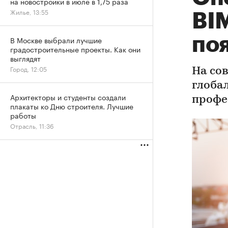
на новостройки в июле в 1,75 раза
Жилье, 13:55
BI
по
В Москве выбрали лучшие
градостроительные проекты. Как они
выглядят
Город, 12:05
На со
глоба
Архитекторы и студенты создали
профе
плакаты ко Дню строителя. Лучшие
работы
Отрасль, 11:36