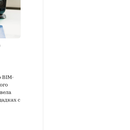
я
 BIM-
ого
ввела
щадках с