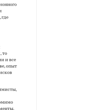
ционного
и
 где
я
, то
и и все
ве, опыт
рисков
ммисты,
Помимо
менты,