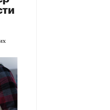
сти
их