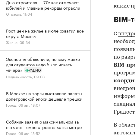
Дню строителя — 70: как отмечают
какие п
юбилей и главные рекорды отрасли
Отрасль, 11:04
BIM-т
Рост цен на жилье в июле охватил все
С
внедр
округа Москвы
необход
Жилье, 09:34
появили
по разр
Эксперты объяснили, почему жилье
для студентов надо было искать
BIM-пр
«вчера»
РАДИО
програм
Недвижимость, 09:03
коорди
внедрен
В Москве на торги выставили палаты
информ
допетровской эпохи дешевле трешки
специа
Город, 06 авг, 18:07
Градост
Собянин заявил о максимальном за
В облас
пять лет темпе строительства метро
автомат
Город, 06 авг, 15:52