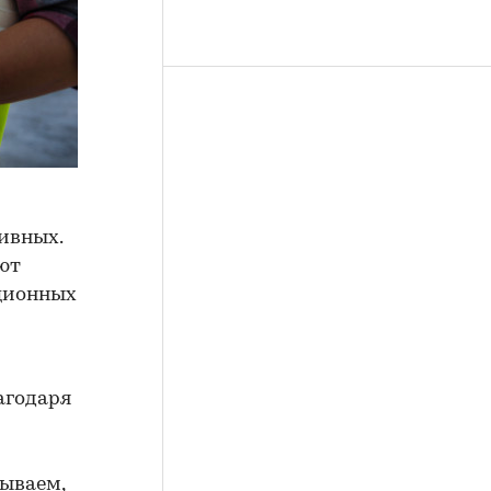
ивных.
ют
иционных
агодаря
зываем,