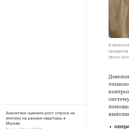
В области 
процессов
(Фото: Sor
Девелоп
техноло
контрол
систему
помощью
Аналитики оценили рост спроса на
выполня
ипотеку на разные квартиры в
Москве
опер
Деньги, 06 авг, 09:00