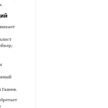
х.
ций
зникает
алист
ейкер;
ы
авный
 Ганеев.
обретает
о