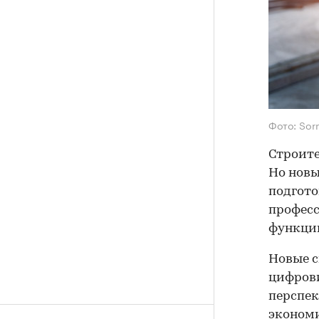
Фото: Sor
Строите
Но новы
подгото
професс
функци
Новые с
цифрови
перспек
экономи