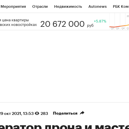
Мероприятия
Отрасли
Недвижимость
Autonews
РБК Ком
20 672 000
 цена квартиры
 РБК
РБК Образование
РБК Курсы
РБК Life
+5.87%
Тренды
Виз
вских новостройках
руб
ь
Крипто
РБК Бизнес-среда
Дискуссионный клуб
Исследо
зета
Спецпроекты СПб
Конференции СПб
Спецпроекты
кономика
Бизнес
Технологии и медиа
Финансы
Рынок на
(+88,58%)
(+32,23%)
5 450
АФК «Система» ₽12
Купить
К
 ПСБ к 29.07.27
прогноз БКС к 15.07.27
Поделиться
29 окт 2021, 13:53
283
ератор дрона и маст