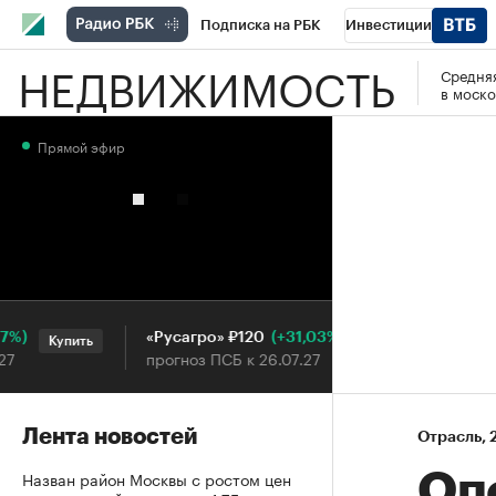
Подписка на РБК
Инвестиции
НЕДВИЖИМОСТЬ
Средняя
РБК Вино
Спорт
Школа управления
в моско
Национальные проекты
Город
Стил
Прямой эфир
Кредитные рейтинги
Франшизы
Га
Проверка контрагентов
Политика
Э
(+31,03%)
«Русагро» ₽120
Ozon ₽
Купить
Купить
прогноз ПСБ к 26.07.27
прогноз
Лента новостей
Отрасль
⁠,
Назван район Москвы с ростом цен
Оп