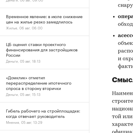
снару
Временное явление: в июле снижение
опер
цен на жилье резко замедлилось
обход
Жилье, 06 авг, 06:00
асес
объек
ЦБ оценил ставки проектного
финансирования для застройщиков
распо
России
и охр
Деньги, 05 авг, 18:13
факти
«Домклик» отметил
Смыс
перераспределение ипотечного
спроса в сторону вторички
Наимено
Деньги, 05 авг, 15:13
строите
национа
Гибель рабочего на стройплощадке:
когда отвечает руководитель
той или
Мнения, 05 авг, 13:29
характе
официал