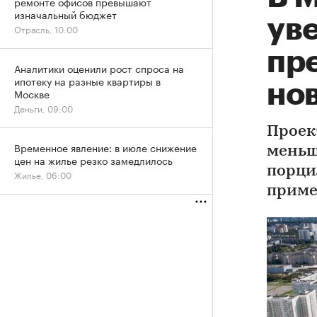
ремонте офисов превышают
изначальный бюджет
ув
Отрасль, 10:00
пр
Аналитики оценили рост спроса на
ипотеку на разные квартиры в
но
Москве
Деньги, 09:00
Проек
Временное явление: в июле снижение
меньш
цен на жилье резко замедлилось
порци
Жилье, 06:00
приме