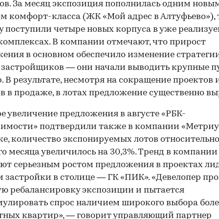
тов. За месяц экспозиция пополнилась одним новы
м комфорт-класса (ЖК «Мой адрес в Алтуфьево»), 
 поступили четыре новых корпуса в уже реализу
омплексах. В компании отмечают, что прирост
ения в основном обеспечило изменение стратеги
 застройщиков — они начали выводить крупные п
. В результате, несмотря на сокращение проектов 
в в продаже, в лотах предложение существенно вы
е увеличение предложения в августе «РБК-
имости» подтвердили также в компании «Метриу
ке, количество экспонируемых лотов относительн
о месяца увеличилось на 30,3%. Тренд в компании
ют серьезным ростом предложения в проектах ли
 застройки в столице — ГК «ПИК». «Девелопер пр
ю ребалансировку экспозиции и пытается
улировать спрос наличием широкого выбора боле
ных квартир», — говорит управляющий партнер