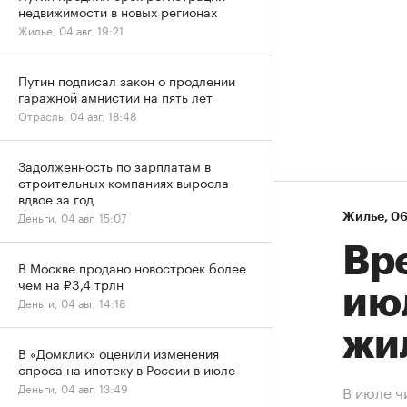
недвижимости в новых регионах
Жилье, 04 авг, 19:21
Путин подписал закон о продлении
гаражной амнистии на пять лет
Отрасль, 04 авг, 18:48
Задолженность по зарплатам в
строительных компаниях выросла
вдвое за год
Деньги, 04 авг, 15:07
Жилье
⁠,
06
Вр
В Москве продано новостроек более
чем на ₽3,4 трлн
ию
Деньги, 04 авг, 14:18
жи
В «Домклик» оценили изменения
спроса на ипотеку в России в июле
Деньги, 04 авг, 13:49
В июле ч