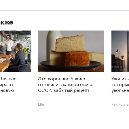
акже
 бизнес-
Это коронное блюдо
Уволить
ирают
готовили в каждой семье
которы
 новую
СССР: забытый рецепт
увольне
Life
РБК Компа