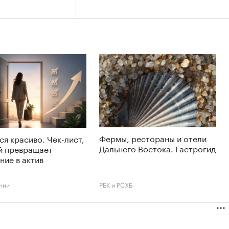
Фермы, рестораны и отели
ся красиво. Чек-лист,
Дальнего Востока. Гастрогид
й превращает
ние в актив
нии
РБК и РСХБ