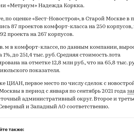
ии «Метриум» Надежда Коркка.
те, по оценке «Бест-Новостроя», в Старой Москве в
ись 87 проектов комфорт-класса на 250 корпусов, 
92 проекта на 267 корпусов.
кв. м в комфорт-классе, по данным компании, выро
 1%, до 251,4 тыс. руб. Средняя стоимость лота
ована на отметке 12,8 млн руб., что на 65,8 тыс. ру
июльского показателя.
ке ЦИАН, первое место по числу сделок с новостр
Москвы в период с января по сентябрь 2021 года
за
точный административный округ. Второе и треть
Северный и Западный АО соответственно.
00:00
/
00:00
йте также: