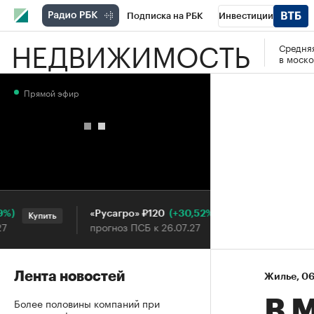
Подписка на РБК
Инвестиции
НЕДВИЖИМОСТЬ
Средняя
РБК Вино
Спорт
Школа управления
в моско
Национальные проекты
Город
Стил
Прямой эфир
Кредитные рейтинги
Франшизы
Га
Проверка контрагентов
Политика
Э
(+30,52%)
«Русагро» ₽120
Ozon ₽
Купить
Купить
прогноз ПСБ к 26.07.27
прогноз
Лента новостей
Жилье
⁠,
06
Более половины компаний при
В 