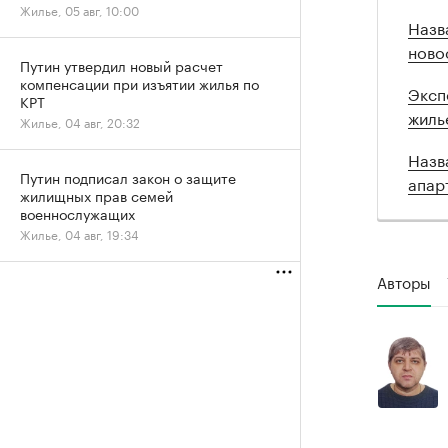
Жилье, 05 авг, 10:00
Назв
ново
Путин утвердил новый расчет
компенсации при изъятии жилья по
Эксп
КРТ
жиль
Жилье, 04 авг, 20:32
Назв
Путин подписал закон о защите
апар
жилищных прав семей
военнослужащих
Жилье, 04 авг, 19:34
Авторы