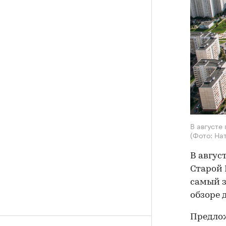
В августе
(Фото: На
В авгус
Старой 
самый з
обзоре 
Предлож