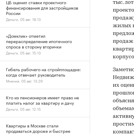
ЦБ оценил ставки проектного
тыс. ло
финансирования для застройщиков
проекто
России
продажу
Деньги, 05 авг, 18:13
жилых к
предлож
«Домклик» отметил
перераспределение ипотечного
продаж
спроса в сторону вторички
квартир
Деньги, 05 авг, 15:13
корпусо
Гибель рабочего на стройплощадке:
Заметно
когда отвечает руководитель
Недвиж
Мнения, 05 авг, 13:29
их оцен
прошлог
Кто из пенсионеров имеет право не
объясня
платить налог за квартиру и дачу
объемам
Деньги, 05 авг, 12:15
активну
простим
Квартиры в Москве стали
продаваться дороже и быстрее
компакт