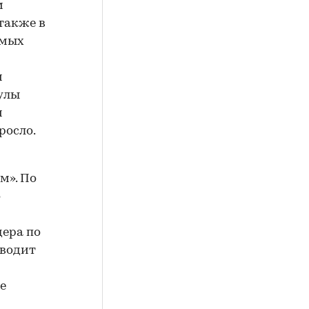
м
также в
емых
и
улы
и
росло.
м». По
о
дера по
оводит
е