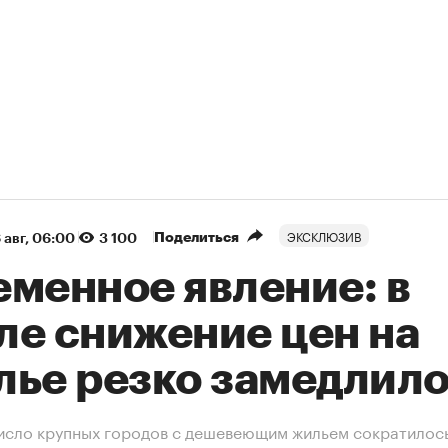
ЭКСКЛЮЗИВ
Поделиться
 авг, 06:00
3 100
еменное явление: в
ле снижение цен на
лье резко замедлил
исло крупных городов с дешевеющим жильем сократилось