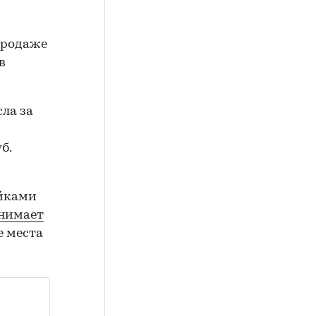
 продаже
в
сла за
б.
ойками
нимает
е места