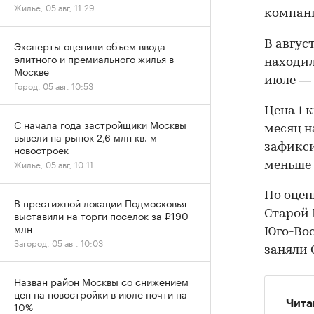
Жилье, 05 авг, 11:29
компан
В авгус
Эксперты оценили объем ввода
элитного и премиального жилья в
находил
Москве
июле — 
Город, 05 авг, 10:53
Цена 1 
С начала года застройщики Москвы
месяц на
вывели на рынок 2,6 млн кв. м
зафиксир
новостроек
Жилье, 05 авг, 10:11
меньше 
По оцен
В престижной локации Подмосковья
Старой 
выставили на торги поселок за ₽190
млн
Юго-Вос
Загород, 05 авг, 10:03
заняли 
Назван район Москвы со снижением
цен на новостройки в июле почти на
Чита
10%