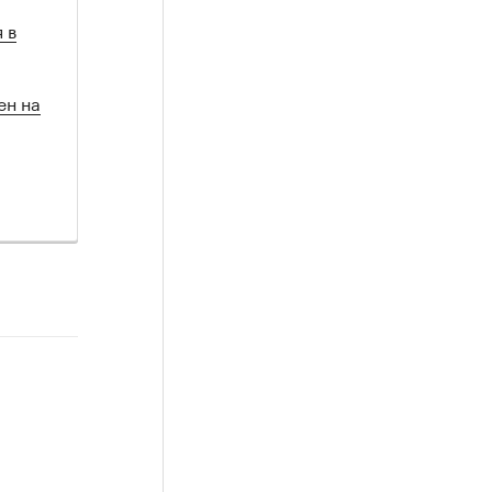
 в
ен на