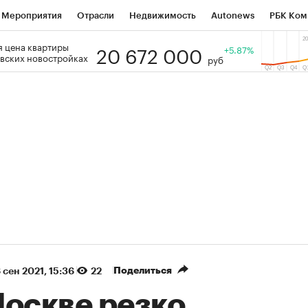
Мероприятия
Отрасли
Недвижимость
Autonews
РБК Ком
20 672 000
 цена квартиры
 РБК
РБК Образование
РБК Курсы
РБК Life
+5.87%
Тренды
Виз
вских новостройках
руб
ь
Крипто
РБК Бизнес-среда
Дискуссионный клуб
Исследо
зета
Спецпроекты СПб
Конференции СПб
Спецпроекты
кономика
Бизнес
Технологии и медиа
Финансы
Рынок на
(+86,58%)
(+29,51%)
5 450
АФК «Система» ₽12
Купить
К
 ПСБ к 29.07.27
прогноз БКС к 15.07.27
Поделиться
 сен 2021, 15:36
22
Москве резко