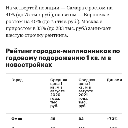
На четвертой позиции — Самара с ростом на
41% (до 75 тыс. руб.), на пятом — Воронеж с
ростом на 40% (до 75 тыс. руб.). Москва с
приростом в 33% (до 283 тыс. руб.) занимает
шестую строчку рейтинга.
Рейтинг городов-миллионников по
годовому подорожанию 1 кв. м в
новостройках
Город
Средняя
Средняя
Динамика
цена 1
цена 1
кв. м в
кв. м в
августе
августе
2020
2021
года,
года,
тыс.
тыс.
руб.
руб.
Омск
48
83
+73%