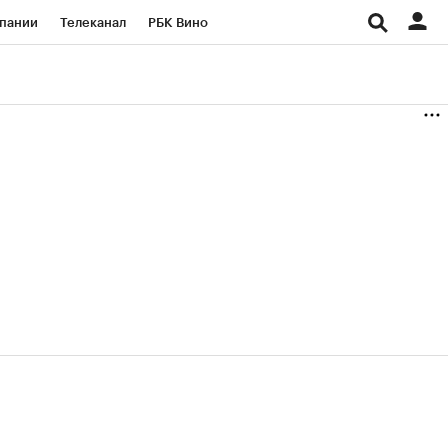
пании
Телеканал
РБК Вино
ациональные проекты
Город
аншизы
Газета
ка
Бизнес