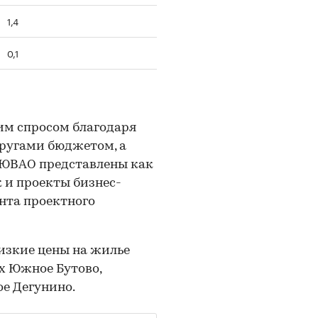
1,4
0,1
им спросом благодаря
кругами бюджетом, а
 ЮВАО представлены как
 и проекты бизнес-
нта проектного
изкие цены на жилье
х Южное Бутово,
ое Дегунино.