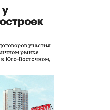
 у
востроек
 договоров участия
рвичном рынке
 в Юго-Восточном,