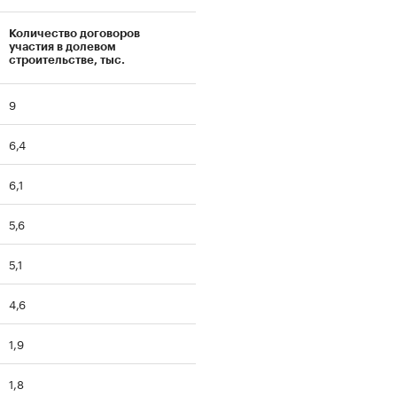
Количество договоров
участия в долевом
строительстве, тыс.
9
6,4
6,1
5,6
5,1
4,6
1,9
1,8