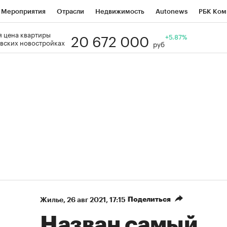
Мероприятия
Отрасли
Недвижимость
Autonews
РБК Ком
20 672 000
 цена квартиры
Образование
РБК Курсы
РБК Life
Тренды
+5.87%
Визионеры
Н
вских новостройках
руб
Дискуссионный клуб
Исследования
Кредитные рейтинги
Фр
Спецпроекты
Проверка контрагентов
Политика
Экономи
к наличной валюты
Поделиться
Жилье
⁠,
26 авг 2021, 17:15
Назван самый