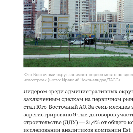
Юго-Восточный округ занимает первое место по сде
новостроек
(Фото: Ираклий Чохонелидзе/ТАСС)
Лидером среди административных округ
заключенным сделкам на первичном рынке
стал Юго-Восточный АО. За семь месяцев 
зарегистрировано 9 тыс. договоров участ
строительстве (ДДУ) — 21,4% от общего к
исследовании аналитиков компании Est-a-