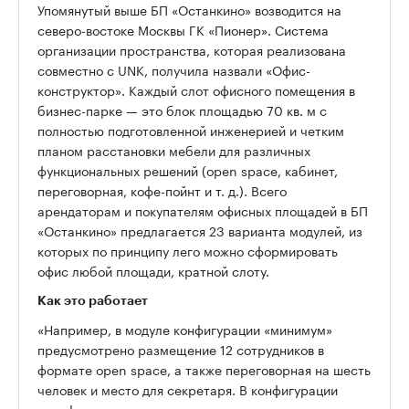
Упомянутый выше БП «Останкино» возводится на
северо-востоке Москвы ГК «Пионер». Система
организации пространства, которая реализована
совместно с UNK, получила назвали «Офис-
конструктор». Каждый слот офисного помещения в
бизнес-парке — это блок площадью 70 кв. м с
полностью подготовленной инженерией и четким
планом расстановки мебели для различных
функциональных решений (оpen space, кабинет,
переговорная, кофе-пойнт и т. д.). Всего
арендаторам и покупателям офисных площадей в БП
«Останкино» предлагается 23 варианта модулей, из
которых по принципу лего можно сформировать
офис любой площади, кратной слоту.
Как это работает
«Например, в модуле конфигурации «минимум»
предусмотрено размещение 12 сотрудников в
формате оpen space, а также переговорная на шесть
человек и место для секретаря. В конфигурации
«комфорт» в оpen space разместится шесть