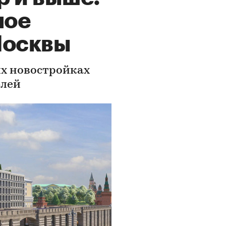
мое
Москвы
их новостройках
блей