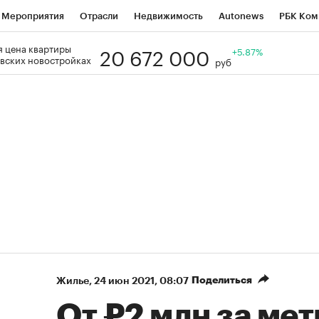
Мероприятия
Отрасли
Недвижимость
Autonews
РБК Ком
20 672 000
 цена квартиры
Образование
РБК Курсы
РБК Life
Тренды
+5.87%
Визионеры
Н
вских новостройках
руб
Дискуссионный клуб
Исследования
Кредитные рейтинги
Фр
Спецпроекты
Проверка контрагентов
Политика
Экономи
к наличной валюты
Поделиться
Жилье
⁠,
24 июн 2021, 08:07
От ₽2 млн за мет