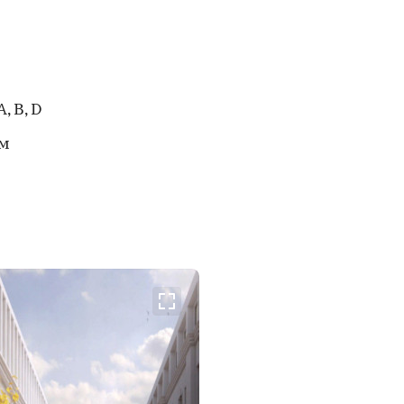
, В, D
 м