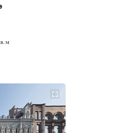
e
кв. м