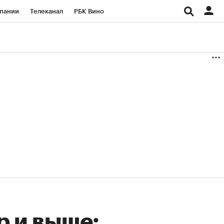
пании
Телеканал
РБК Вино
ациональные проекты
Город
аншизы
Газета
ка
Бизнес
р и выше: