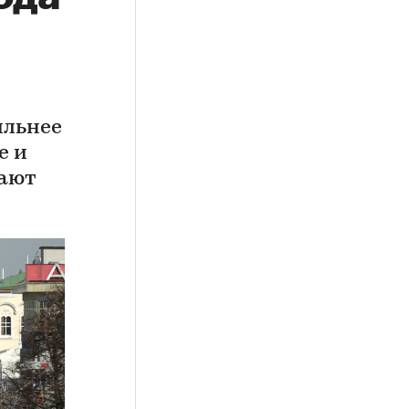
ильнее
е и
жают