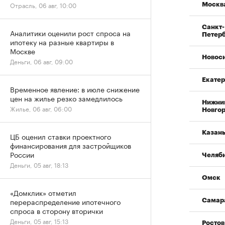
Отрасль, 06 авг, 10:00
Москв
Санкт-
Аналитики оценили рост спроса на
Петер
ипотеку на разные квартиры в
Москве
Новос
Деньги, 06 авг, 09:00
Екатер
Временное явление: в июле снижение
цен на жилье резко замедлилось
Нижни
Жилье, 06 авг, 06:00
Новго
Казан
ЦБ оценил ставки проектного
финансирования для застройщиков
России
Челяб
Деньги, 05 авг, 18:13
Омск
«Домклик» отметил
перераспределение ипотечного
Самар
спроса в сторону вторички
Деньги, 05 авг, 15:13
Ростов