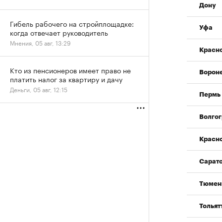
Дону
Гибель рабочего на стройплощадке:
Уфа
когда отвечает руководитель
Мнения, 05 авг, 13:29
Красн
Кто из пенсионеров имеет право не
Ворон
платить налог за квартиру и дачу
Деньги, 05 авг, 12:15
Пермь
Волгог
Красн
Сарат
Тюмен
Тольят