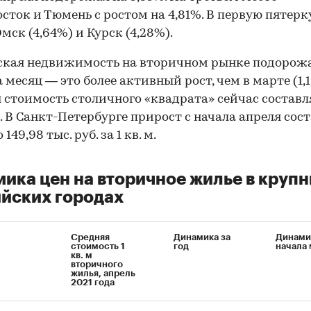
сток и Тюмень с ростом на 4,81%. В первую пятерк
мск (4,64%) и Курск (4,28%).
ская недвижимость на вторичном рынке подорожа
а месяц — это более активный рост, чем в марте (1,1
 стоимость столичного «квадрата» сейчас составля
б. В Санкт-Петербурге прирост с начала апреля сос
 149,98 тыс. руб. за 1 кв. м.
ика цен на вторичное жилье в круп
йских городах
Средняя
Динамика за
Динами
стоимость 1
год
начала
кв. м
вторичного
жилья, апрель
2021 года