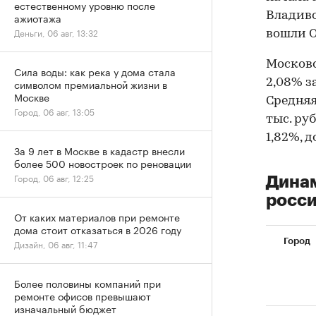
естественному уровню после
Владиво
ажиотажа
Деньги, 06 авг, 13:32
вошли О
Москов
Сила воды: как река у дома стала
2,08% з
символом премиальной жизни в
Москве
Средняя
Город, 06 авг, 13:05
тыс. ру
1,82%, до
За 9 лет в Москве в кадастр внесли
более 500 новостроек по реновации
Город, 06 авг, 12:25
Динам
росси
От каких материалов при ремонте
дома стоит отказаться в 2026 году
Город
Дизайн, 06 авг, 11:47
Более половины компаний при
ремонте офисов превышают
изначальный бюджет