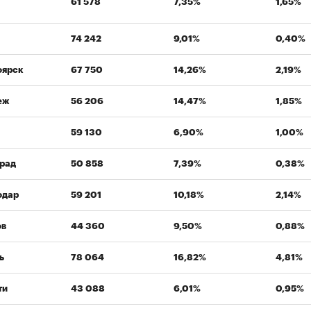
61 578
7,35%
1,65%
74 242
9,01%
0,40%
оярск
67 750
14,26%
2,19%
еж
56 206
14,47%
1,85%
59 130
6,90%
1,00%
рад
50 858
7,39%
0,38%
одар
59 201
10,18%
2,14%
ов
44 360
9,50%
0,88%
ь
78 064
16,82%
4,81%
ти
43 088
6,01%
0,95%