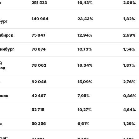
а
251 523
16,43%
2,08%
149 984
23,43%
1,82%
бург
00:00
/
00:00
ибирск
75 847
12,94%
2,69%
инбург
78 874
10,73%
1,54%
й
78 062
18,34%
1,87%
род
ь
92 046
15,09%
2,76%
инск
42 467
7,95%
0,86%
52 715
19,27%
4,64%
а
59 356
6,61%
1,29%
-на-