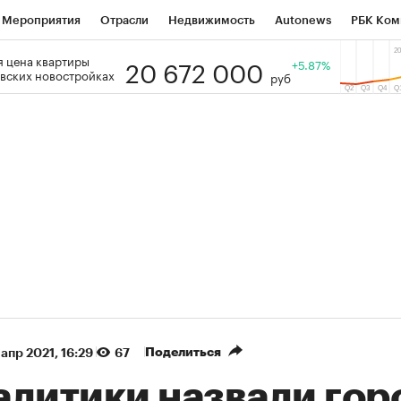
Мероприятия
Отрасли
Недвижимость
Autonews
РБК Ком
20 672 000
 цена квартиры
 РБК
РБК Образование
РБК Курсы
РБК Life
+5.87%
Тренды
Виз
вских новостройках
руб
ь
Крипто
РБК Бизнес-среда
Дискуссионный клуб
Исследо
зета
Спецпроекты СПб
Конференции СПб
Спецпроекты
кономика
Бизнес
Технологии и медиа
Финансы
Рынок на
(+87,48%)
(+30,42%)
₽5 450
АФК «Система» ₽12
Купить
з ПСБ к 29.07.27
прогноз БКС к 15.07.27
Поделиться
 апр 2021, 16:29
67
алитики назвали гор