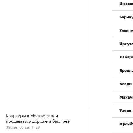
Ижевс
Барна
Ульяно
Иркут
Хабар
Яросл
Влади
Махач
Томск
Квартиры в Москве стали
продаваться дороже и быстрее
Оренб
Жилье, 05 авг, 11:29