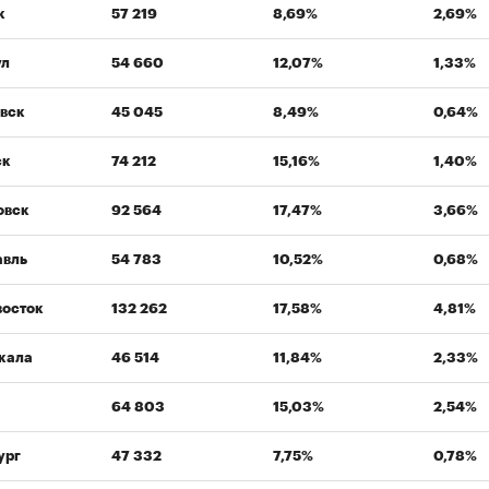
к
57 219
8,69%
2,69%
ул
54 660
12,07%
1,33%
вск
45 045
8,49%
0,64%
ск
74 212
15,16%
1,40%
овск
92 564
17,47%
3,66%
авль
54 783
10,52%
0,68%
восток
132 262
17,58%
4,81%
кала
46 514
11,84%
2,33%
64 803
15,03%
2,54%
ург
47 332
7,75%
0,78%