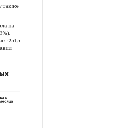
у также
ла на
3%).
ет 251,5
тавил
ных
ка с
 месяца