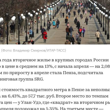
ы
(Фото: Владимир Смирнов/ИТАР-ТАСС)
а года вторичное жилье в крупных городах России
 в цене в среднем на 13%, с начала апреля — на 2,0
 по приросту в апреле стала Пенза, подсчитала
инговая группа SRG.
 стоимость квадратного метра в Пензе за неполны
на 6,43%, до 57,7 тыс. руб. Второе место по темпам
а цен — у Улан-Удэ, где «квадрат» на вторичном р
апреля подорожал на 5,35%. На третьем месте —