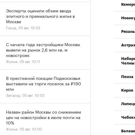
Кемер
Эксперты оценили объем ввода
элитного и премиального жилья в
Новок
Москве
Город, 05 авг, 10:53
Рязань
С начала года застройщики Москвы
Астра
вывели на рынок 2,6 млн кв. м
новостроек
Набер
Жилье, 05 авг, 10:11
Челны
В престижной локации Подмосковья
Пенза
выставили на торги поселок за ₽190
млн
Киров
Загород, 05 авг, 10:03
Липец
Назван район Москвы со снижением
цен на новостройки в июле почти на
Чебок
10%
Жилье, 05 авг, 10:00
Балаш