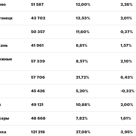
ово
51 587
12,00%
2,26%
узнецк
43 702
13,53%
2,01%
50 357
11,60%
0,37%
хань
41 961
6,61%
1,57%
ежные
57 339
8,57%
2,10%
57 706
21,72%
6,43%
45 426
5,20%
-0,32%
к
49 121
10,88%
2,00%
сары
48 668
7,82%
1,61%
иха
121 218
27,08%
3,95%