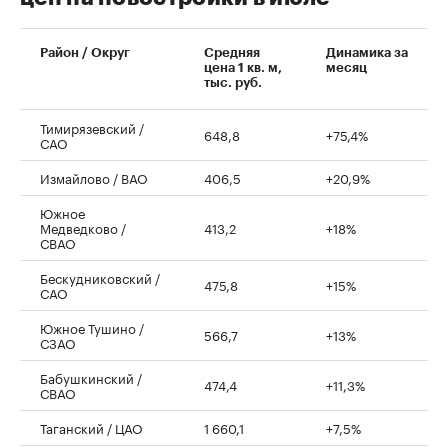
00:00
/
00:00
Район / Округ
Средняя
Динамика за
цена 1 кв. м,
месяц
тыс. руб.
Тимирязевский /
648,8
+75,4%
САО
Измайлово / ВАО
406,5
+20,9%
Южное
Медведково /
413,2
+18%
СВАО
Бескудниковский /
475,8
+15%
САО
Южное Тушино /
566,7
+13%
СЗАО
Бабушкинский /
474,4
+11,3%
СВАО
Таганский / ЦАО
1 660,1
+7,5%