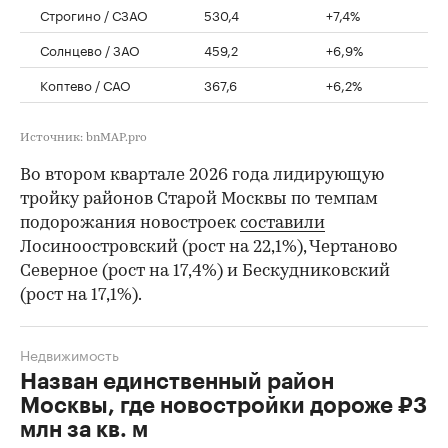
Строгино / СЗАО
530,4
+7,4%
Солнцево / ЗАО
459,2
+6,9%
Коптево / САО
367,6
+6,2%
Источник: bnMAP.pro
Во втором квартале 2026 года лидирующую
тройку районов Старой Москвы по темпам
подорожания новостроек
составили
Лосиноостровский (рост на 22,1%), Чертаново
Северное (рост на 17,4%) и Бескудниковский
(рост на 17,1%).
Недвижимость
Назван единственный район
Москвы, где новостройки дороже ₽3
млн за кв. м