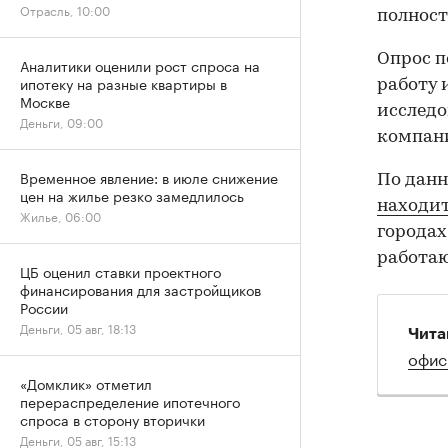
Отрасль, 10:00
полност
Опрос п
Аналитики оценили рост спроса на
ипотеку на разные квартиры в
работу 
Москве
исследо
Деньги, 09:00
компан
Временное явление: в июле снижение
По дан
цен на жилье резко замедлилось
находит
Жилье, 06:00
городах
работаю
ЦБ оценил ставки проектного
финансирования для застройщиков
России
Деньги, 05 авг, 18:13
Чита
офис
«Домклик» отметил
перераспределение ипотечного
спроса в сторону вторички
Деньги, 05 авг, 15:13