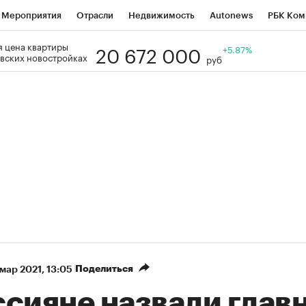
Мероприятия
Отрасли
Недвижимость
Autonews
РБК Ком
20 672 000
 цена квартиры
Образование
РБК Курсы
РБК Life
Тренды
+5.87%
Визионеры
Н
вских новостройках
руб
Дискуссионный клуб
Исследования
Кредитные рейтинги
Фр
Спецпроекты
Проверка контрагентов
Политика
Экономи
к наличной валюты
Поделиться
 мар 2021, 13:05
ссияне назвали глав