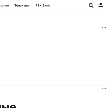
пании
Телеканал
РБК Вино
ациональные проекты
Город
аншизы
Газета
ка
Бизнес
ные