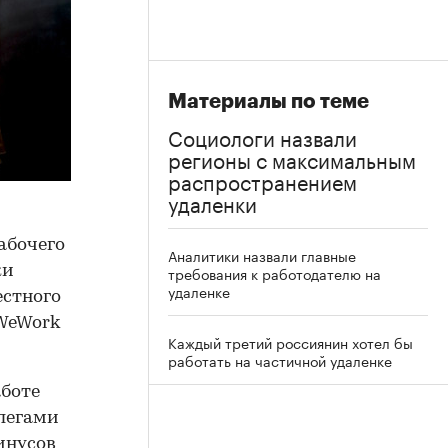
Материалы по теме
Социологи назвали
регионы с максимальным
распространением
удаленки
абочего
Аналитики назвали главные
ки
требования к работодателю на
удаленке
естного
 WeWork
Каждый третий россиянин хотел бы
работать на частичной удаленке
аботе
ллегами
инусов