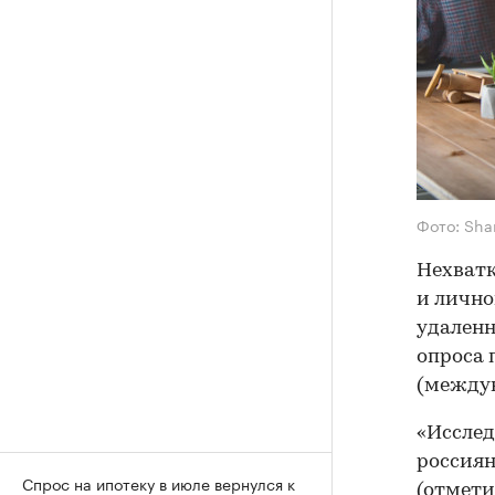
Фото: Sha
Нехватк
и лично
удаленн
опроса 
(между
«Исслед
россиян
Спрос на ипотеку в июле вернулся к
(отмети