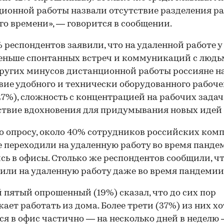
ионной работы назвали отсутствие разделения ра
го времени», — говорится в сообщении.
 респондентов заявили, что на удаленной работе у
еньше спонтанных встреч и коммуникаций с людь
ругих минусов дистанционной работы россияне н
вие удобного и технически оборудованного рабоче
27%), сложность с концентрацией на рабочих задач
ствие вдохновения для придумывания новых идей 
о опросу, около 40% сотрудников российских ком
 переходили на удаленную работу во время панде
сь в офисы. Столько же респондентов сообщили, чт
или на удаленную работу даже во время пандемии
пятый опрошенный (19%) сказал, что до сих пор
ает работать из дома. Более трети (37%) из них х
ся в офис частично — на несколько дней в неделю