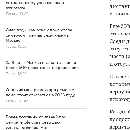
естественному уровню после
дистанц
ажиотажа
Деньги, 13:32
и лично
Еще 29%
Сила воды: как река у дома стала
стало м
символом премиальной жизни в
Москве
Среди д
Город, 13:05
отсутст
места (
За 9 лет в Москве в кадастр внесли
и отсут
более 500 новостроек по реновации
Город, 12:25
Согласн
которые
От каких материалов при ремонте
вернули
дома стоит отказаться в 2026 году
переход
Дизайн, 11:47
Каждый 
Более половины компаний при
продолж
ремонте офисов превышают
изначальный бюджет
вернуть