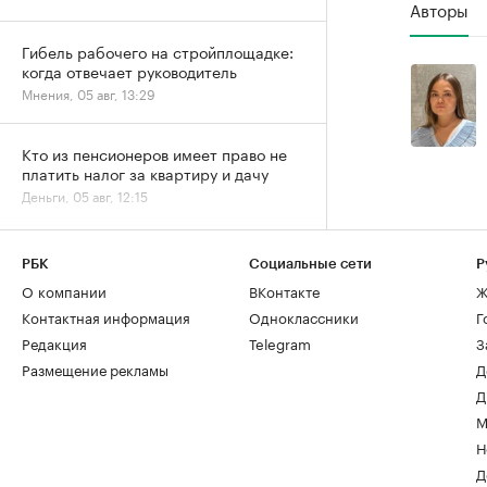
Авторы
Гибель рабочего на стройплощадке:
когда отвечает руководитель
Мнения, 05 авг, 13:29
Кто из пенсионеров имеет право не
платить налог за квартиру и дачу
Деньги, 05 авг, 12:15
РБК
Социальные сети
Р
О компании
ВКонтакте
Ж
Контактная информация
Одноклассники
Г
Редакция
Telegram
З
Размещение рекламы
Д
Д
М
Н
Д