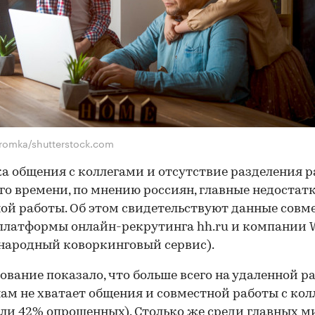
romka/shutterstock.com
а общения с коллегами и отсутствие разделения р
го времени, по мнению россиян, главные недостат
ой работы. Об этом свидетельствуют данные совм
платформы онлайн-рекрутинга hh.ru и компании
народный коворкинговый сервис).
ование показало, что больше всего на удаленной р
ам не хватает общения и совместной работы с ко
ли 42% опрошенных). Столько же среди главных м