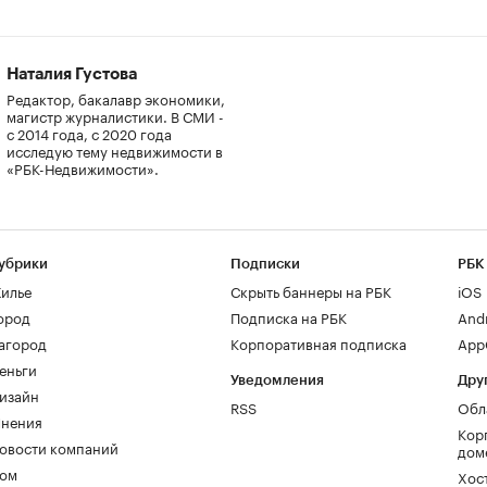
Наталия Густова
Редактор, бакалавр экономики,
магистр журналистики. В СМИ -
с 2014 года, с 2020 года
исследую тему недвижимости в
«РБК-Недвижимости».
убрики
Подписки
РБК
илье
Скрыть баннеры на РБК
iOS
ород
Подписка на РБК
And
агород
Корпоративная подписка
AppG
еньги
Уведомления
Дру
изайн
RSS
Обл
нения
Кор
овости компаний
дом
ом
Хос