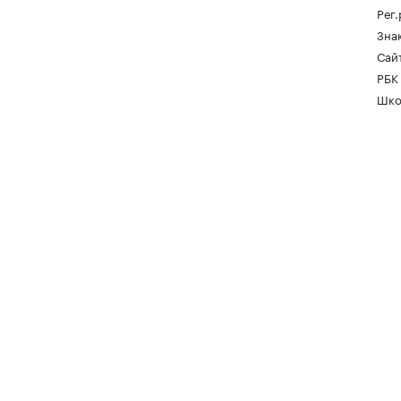
Рег
Зна
Сайт
РБК
Шко