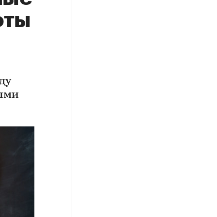
оты
ду
ными