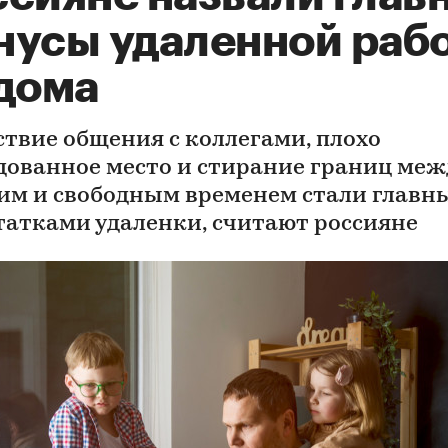
нусы удаленной раб
 дома
ствие общения с коллегами, плохо
дованное место и стирание границ меж
им и свободным временем стали глав
татками удаленки, считают россияне