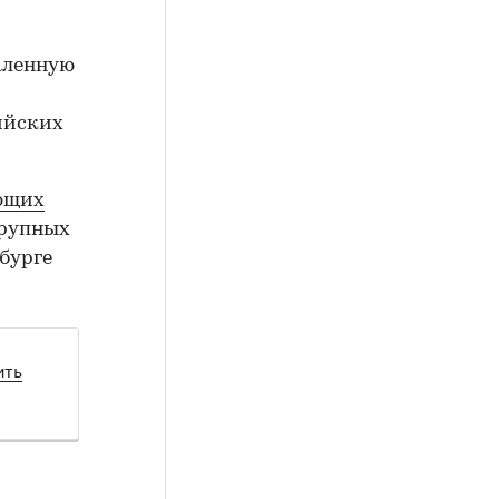
аленную
ийских
ющих
крупных
бурге
ить