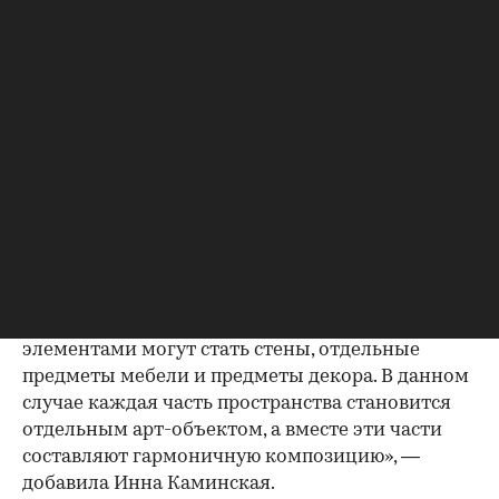
Обои также остаются доминантой в отделке. Но
ими не обязательно покрывать все стены:
достаточно разместить панно с красивым
природным ландшафтом или цветочными
деталями.
Цвета-фавориты весеннего сезона —
нейтральные, нежно-розовые оттенки,
кремово-желтые тона, цвет ванили, серо-
зеленый, светлый оттенок мяты. Эти цвета
можно сочетать как с нежными тонами, так и с
более яркими, контрастными (темно-синий,
зеленый, лимонно-желтый). «Такими яркими
элементами могут стать стены, отдельные
предметы мебели и предметы декора. В данном
случае каждая часть пространства становится
отдельным арт-объектом, а вместе эти части
составляют гармоничную композицию», —
добавила Инна Каминская.