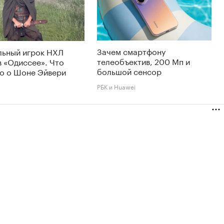
Зачем смартфону
льный игрок НХЛ
телеобъектив, 200 Мп и
в «Одиссее». Что
большой сенсор
но о Шоне Эйвери
РБК и Huawei