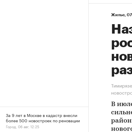
Жилье
⁠,
07
На
рос
нов
ра
Тимирязе
новостр
В июл
сильн
За 9 лет в Москве в кадастр внесли
более 500 новостроек по реновации
район
Город, 06 авг, 12:25
новог