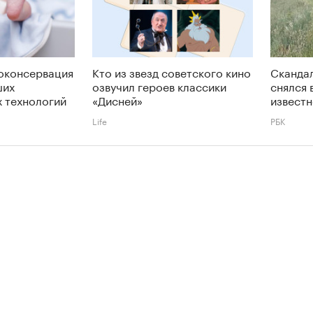
оконсервация
Кто из звезд советского кино
Сканда
ших
озвучил героев классики
снялся 
 технологий
«Дисней»
извест
Life
РБК