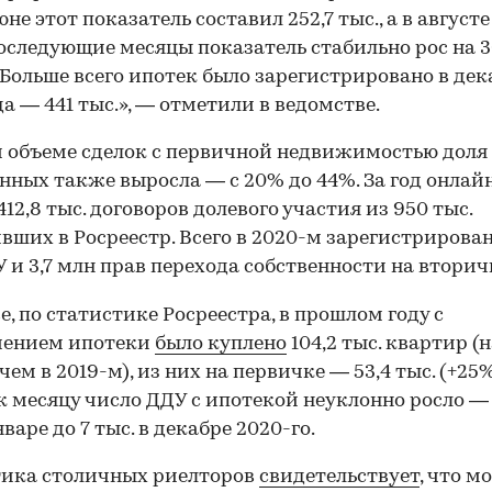
не этот показатель составил 252,7 тыс., а в августе
последующие месяцы показатель стабильно рос на 3
 Больше всего ипотек было зарегистрировано в дек
да — 441 тыс.», — отметили в ведомстве.
 объеме сделок с первичной недвижимостью доля
нных также выросла — с 20% до 44%. За год онлай
412,8 тыс. договоров долевого участия из 950 тыс.
вших в Росреестр. Всего в 2020-м зарегистрирован
У и 3,7 млн прав перехода собственности на вторич
е, по статистике Росреестра, в прошлом году с
чением ипотеки
было куплено
104,2 тыс. квартир (
чем в 2019-м), из них на первичке — 53,4 тыс. (+25%
к месяцу число ДДУ с ипотекой неуклонно росло — 
нваре до 7 тыс. в декабре 2020-го.
тика столичных риелторов
свидетельствует
, что м