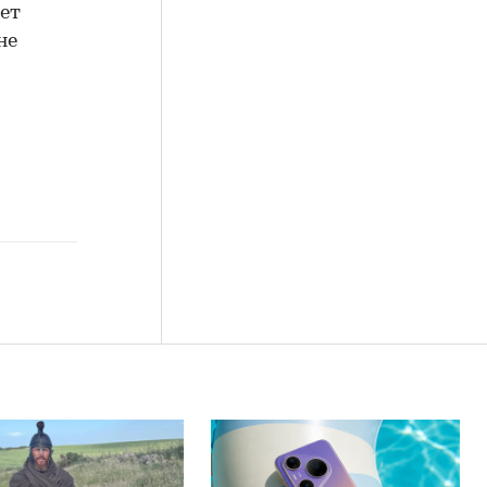
лет
не