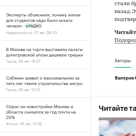
стали б
назад. 
Эксперты объяснили, почему жилье
для студентов надо было искать
подтвер
«вчера»
РАДИО
Недвижимость, 07 авг, 09:03
Читайт
Подорож
В Москве на торги выставили палаты
допетровской эпохи дешевле трешки
Авторы
Город, 06 авг, 18:07
Собянин заявил о максимальном за
Валерия 
пять лет темпе строительства метро
Город, 06 авг, 15:52
Спрос на новостройки Москвы и
Читайте т
области снизился за год почти на
20%
Жилье, 06 авг, 15:39