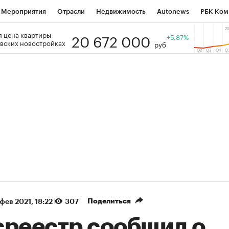
Мероприятия
Отрасли
Недвижимость
Autonews
РБК Ком
20 672 000
 цена квартиры
 РБК
РБК Образование
РБК Курсы
РБК Life
+5.87%
Тренды
Виз
вских новостройках
руб
ь
Крипто
РБК Бизнес-среда
Дискуссионный клуб
Исследо
зета
Спецпроекты СПб
Конференции СПб
Спецпроекты
кономика
Бизнес
Технологии и медиа
Финансы
Рынок на
(+88,91%)
(+34,29%)
 450
АФК «Система» ₽12
Купить
Ку
ПСБ к 29.07.27
прогноз БКС к 15.07.27
Поделиться
 фев 2021, 18:22
307
среестр сообщил о