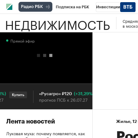
Подписка на РБК
Инвестиции
НЕДВИЖИМОСТЬ
Средняя
РБК Вино
Спорт
Школа управления
в моско
Национальные проекты
Город
Стил
Прямой эфир
Кредитные рейтинги
Франшизы
Га
Проверка контрагентов
Политика
Э
(+31,29%)
«Русагро» ₽120
Ozon ₽5
Купить
Купить
прогноз ПСБ к 26.07.27
прогноз 
Лента новостей
Жилье
⁠,
12
Луковая муха: почему появляется, как
Ро