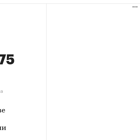
,75
на
ве
ии