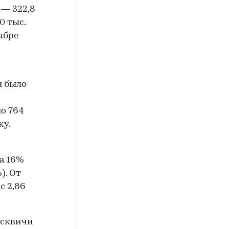
 — 322,8
0 тыс.
абре
н было
о 764
ку.
на 16%
). От
с 2,86
осквичи