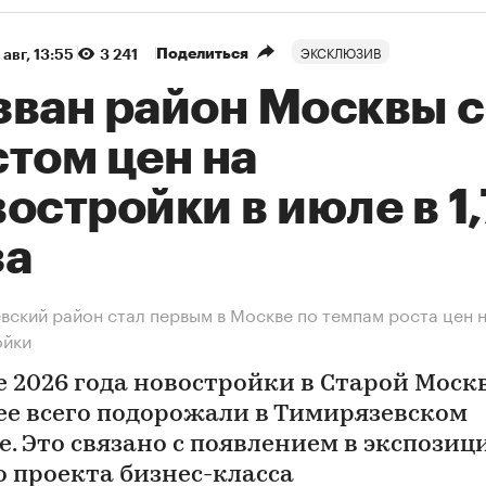
ЭКСКЛЮЗИВ
Поделиться
 авг, 13:55
3 241
зван район Москвы с
том цен на
остройки в июле в 1
за
вский район стал первым в Москве по темпам роста цен 
ойки
е 2026 года новостройки в Старой Моск
ее всего подорожали в Тимирязевском
е. Это связано с появлением в экспозиц
о проекта бизнес-класса