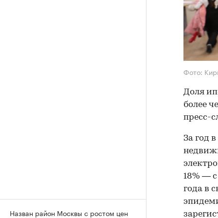
Фото: Кир
Доля ип
более ч
пресс-с
За год 
недвижи
электро
18% — с 
года в 
эпидем
Назван район Москвы с ростом цен
зарегис