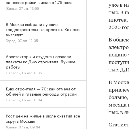
на новостройки в июле в 1,75 раза
уже в ию
Жилье, 07 авг, 13:55
тыс. В 
ипотек.
В Москве выбрали лучшие
2020 го
градостроительные проекты. Как они
выглядят
В общем
Город, 07 авг, 12:05
электро
подано 
Архитекторы и студенты создали
плакаты ко Дню строителя. Лучшие
поступи
работы
тыс. ДД
Отрасль, 07 авг, 11:36
В Москв
Дню строителя — 70: как отмечают
привле
юбилей и главные рекорды отрасли
больше, 
Отрасль, 07 авг, 11:04
месяца 
тыс. в я
Рост цен на жилье в июле охватил все
округа Москвы
Статис
Жилье, 07 авг, 09:34