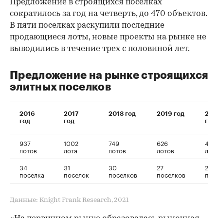
Предложение в строящихся поселках
сократилось за год на четверть, до 470 объектов.
В пяти поселках раскупили последние
продающиеся лоты, новые проекты на рынке не
выводились в течение трех с половиной лет.
Предложение на рынке строящихся
элитных поселков
2016
2017
2018 год
2019 год
202
год
год
год
937
1002
749
626
470
лотов
лота
лотов
лотов
лот
34
31
30
27
22
поселка
поселок
поселков
поселков
пос
Данные: Knight Frank Research, 2021