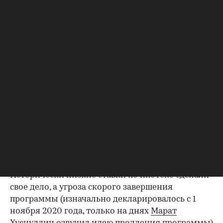
Началась эта новейшая история еще в августе (с
₽73 до ₽75,5 за $1), который, по данным
Росреестра, в Москве ознаменовался рекордным
количеством зарегистрированных ДДУ в 2020
году —
7062 договора за месяц
. В ажиотажном
марте, для сравнения,
было 6833
. И есть все
предпосылки для еще более впечатляющих
итогов сентября.
Динамика роста ипотечных сделок с ДДУ
подтверждает тезис о том, что «денег нет» у
населения: в августе зарегистрировано
рекордное количество сделок с привлечением
кредитов — 4582, на 42% больше, чем в июле, и
на 46% больше, чем в августе 2019-го.
Исторически низкие ставки по ипотеке сделали
свое дело, а угроза скорого завершения
программы (изначально декларировалось с 1
ноября 2020 года, только на днях
Марат