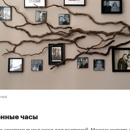
rest
енные часы