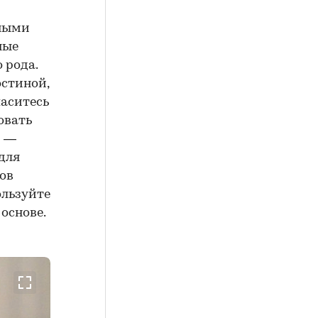
жными
ные
 рода.
стиной,
паситесь
овать
й —
для
дов
ользуйте
основе.