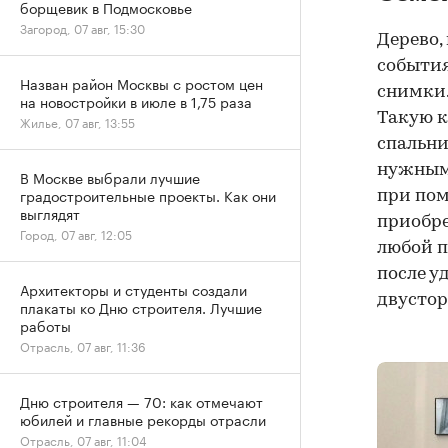
борщевик в Подмосковье
Загород, 07 авг, 15:30
Дерево,
события
Назван район Москвы с ростом цен
снимки.
на новостройки в июле в 1,75 раза
Такую к
Жилье, 07 авг, 13:55
спальни
нужным 
В Москве выбрали лучшие
градостроительные проекты. Как они
при пом
выглядят
приобре
Город, 07 авг, 12:05
любой п
после у
Архитекторы и студенты создали
двустор
плакаты ко Дню строителя. Лучшие
работы
Отрасль, 07 авг, 11:36
Дню строителя — 70: как отмечают
юбилей и главные рекорды отрасли
Отрасль, 07 авг, 11:04