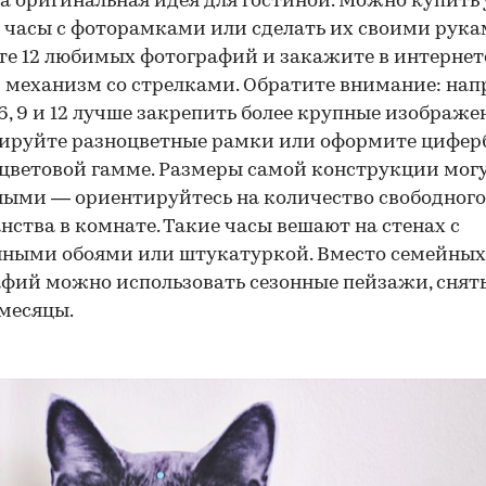
а оригинальная идея для гостиной. Можно купить
 часы с фоторамками или сделать их своими рука
е 12 любимых фотографий и закажите в интернет
 механизм со стрелками. Обратите внимание: нап
 6, 9 и 12 лучше закрепить более крупные изображе
ируйте разноцветные рамки или оформите циферб
цветовой гамме. Размеры самой конструкции мог
ыми — ориентируйтесь на количество свободного
нства в комнате. Такие часы вешают на стенах с
нными обоями или штукатуркой. Вместо семейных
фий можно использовать сезонные пейзажи, снят
месяцы.