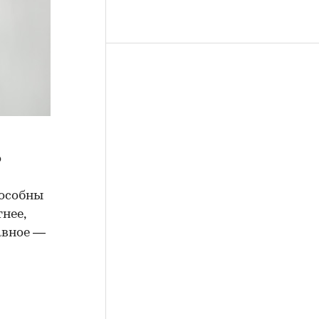
о
пособны
нее,
авное —