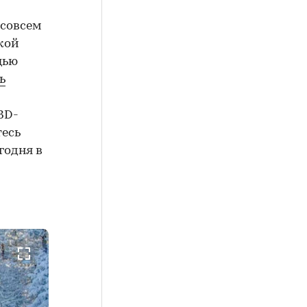
 совсем
кой
щью
ь
3D-
тесь
годня в