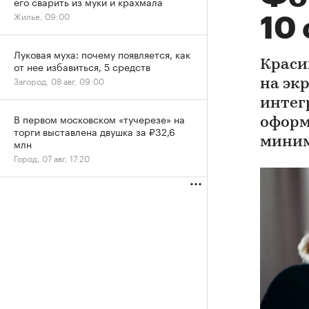
его сварить из муки и крахмала
Жилье, 09:00
10
Луковая муха: почему появляется, как
Краси
от нее избавиться, 5 средств
Загород, 08 авг, 09:00
на эк
интег
В первом московском «тучерезе» на
оформ
торги выставлена двушка за ₽32,6
миним
млн
Город, 07 авг, 17:20