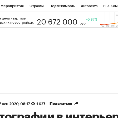
Мероприятия
Отрасли
Недвижимость
Autonews
РБК Ком
20 672 000
 цена квартиры
 РБК
РБК Образование
РБК Курсы
РБК Life
+5.87%
Тренды
Виз
вских новостройках
руб
ь
Крипто
РБК Бизнес-среда
Дискуссионный клуб
Исследо
зета
Спецпроекты СПб
Конференции СПб
Спецпроекты
кономика
Бизнес
Технологии и медиа
Финансы
Рынок на
(+86,32%)
(+31,77%)
 450
АФК «Система» ₽12
Купить
Ку
ПСБ к 29.07.27
прогноз БКС к 15.07.27
Поделиться
7 сен 2020, 08:17
1 627
тографии в интерьер