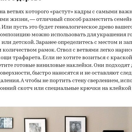
 на ветвях которого «растут» кадры с самыми ва
ми жизни, — отличный способ разместить семей
 Или пусть это будет генеалогическое древо вашего
омпозицию можно использовать для украшения го
 или детской. Заранее определитесь с местом и за
количеством рамок. Ствол с ветвями легко нарис
ощи трафарета. Если не хотите возиться с краско
тите готовые виниловые наклейки. Они подходят 
оверхности, быстро наносятся и не оставляют сле
даления. А чтобы не портить стену сверлением, исп
онний скотч или специальные крючки на клейкой 
00:00
/
00:00