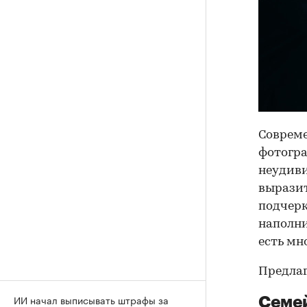
Совреме
фотогра
неудиви
выразит
подчерк
наполни
есть мн
Предлаг
ИИ начал выписывать штрафы за
Семе