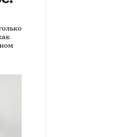
только
как
ьном