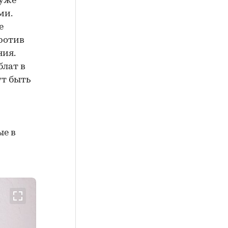
 уже
ми.
е
ротив
ния.
лат в
ут быть
ые в