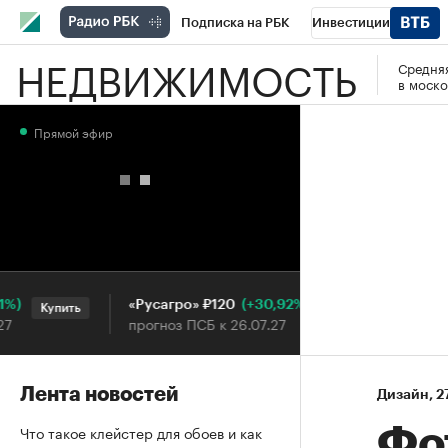
Подписка на РБК
Инвестиции
НЕДВИЖИМОСТЬ
Средняя
РБК Вино
Спорт
Школа управления
в моско
Национальные проекты
Город
Стил
Прямой эфир
Кредитные рейтинги
Франшизы
Га
Проверка контрагентов
Политика
Э
(+30,92%)
«Русагро» ₽120
Ozon ₽5
Купить
Купить
прогноз ПСБ к 26.07.27
прогноз 
Лента новостей
Дизайн
⁠,
2
Что такое клейстер для обоев и как
Фо