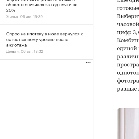
Еще одн
области снизился за год почти на
готовые
20%
Жилье, 06 авг, 15:39
Выберит
часовой
цифр 3,
Спрос на ипотеку в июле вернулся к
естественному уровню после
Комбин
ажиотажа
единой 
Деньги, 06 авг, 13:32
различн
простра
одното
фотогра
разные 