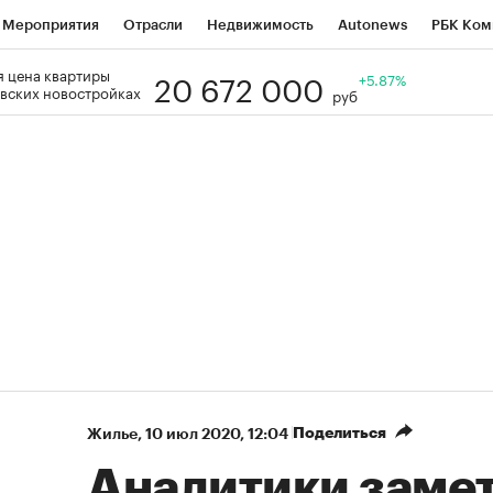
Мероприятия
Отрасли
Недвижимость
Autonews
РБК Ком
20 672 000
 цена квартиры
Образование
РБК Курсы
РБК Life
Тренды
+5.87%
Визионеры
Н
вских новостройках
руб
Дискуссионный клуб
Исследования
Кредитные рейтинги
Фр
Спецпроекты
Проверка контрагентов
Политика
Экономи
к наличной валюты
Поделиться
Жилье
⁠,
10 июл 2020, 12:04
Аналитики замет