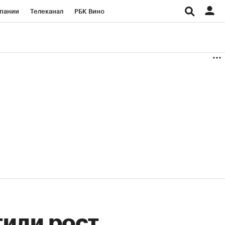
пании
Телеканал
РБК Вино
ациональные проекты
Город
аншизы
Газета
ка
Бизнес
или рост