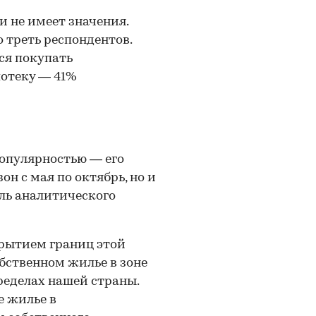
 не имеет значения.
 треть респондентов.
ся покупать
потеку — 41%
популярностью — его
он с мая по октябрь, но и
ель аналитического
рытием границ этой
обственном жилье в зоне
ределах нашей страны.
е жилье в