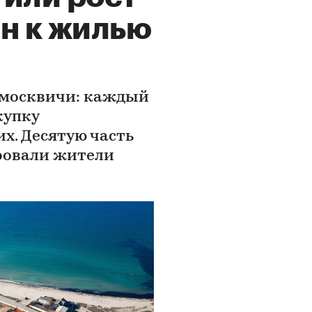
н к жилью
 москвичи: каждый
купку
х. Десятую часть
ровали жители