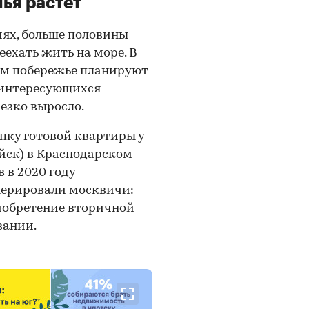
лья растет
иях, больше половины
еехать жить на море. В
ом побережье планируют
 интересующихся
езко выросло.
пку готовой квартиры у
ийск) в Краснодарском
 в 2020 году
нерировали москвичи:
иобретение вторичной
вании.