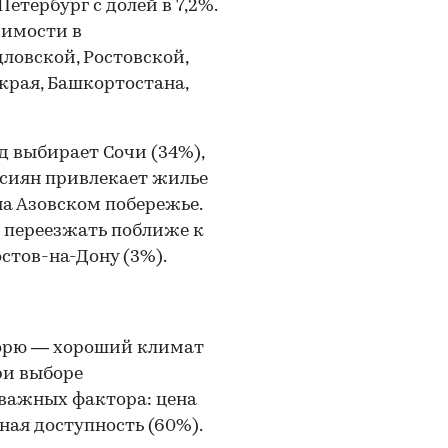
етербург с долей в 7,2%.
имости в
ловской, Ростовской,
края, Башкортостана,
д выбирает Сочи (34%),
ссиян привлекает жилье
на Азовском побережье.
 переезжать поближе к
стов-на-Дону (3%).
морю — хороший климат
ри выборе
 важных фактора: цена
тная доступность (60%).