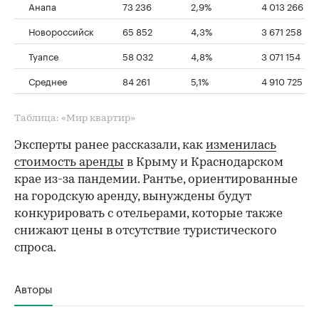
Анапа
73 236
2,9%
4 013 266
Новороссийск
65 852
4,3%
3 671 258
Туапсе
58 032
4,8%
3 071 154
Среднее
84 261
5,1%
4 910 725
Таблица: «Мир квартир»
Эксперты ранее рассказали, как
изменилась
стоимость аренды
в Крыму и Краснодарском
крае из-за пандемии. Рантье, ориентированные
на городскую аренду, вынуждены будут
конкурировать с отельерами, которые также
снижают цены в отсутствие туристического
спроса.
Авторы