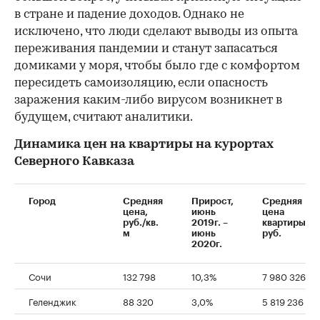
в стране и падение доходов. Однако не
исключено, что люди сделают выводы из опыта
переживания пандемии и станут запасаться
домиками у моря, чтобы было где с комфортом
пересидеть самоизоляцию, если опасность
заражения каким-либо вирусом возникнет в
будущем, считают аналитики.
Динамика цен на квартиры на курортах
Северного Кавказа
Город
Средняя
Прирост,
Средняя
цена,
июнь
цена
руб./кв.
2019г. –
квартиры,
м
июнь
руб.
2020г.
Сочи
132 798
10,3%
7 980 326
Геленджик
88 320
3,0%
5 819 236