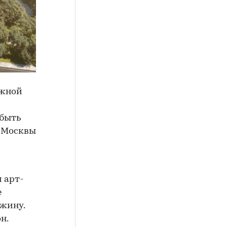
ажной
 быть
р Москвы
 арт-
е
ужину.
н.