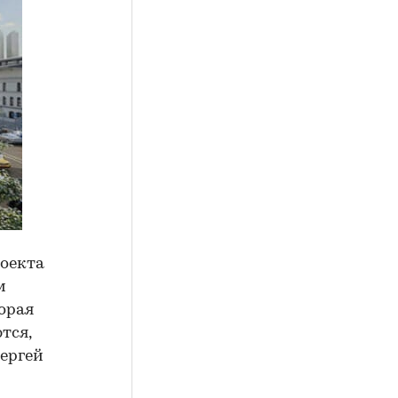
роекта
м
торая
тся,
Сергей