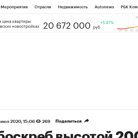
Мероприятия
Отрасли
Недвижимость
Autonews
РБК Ком
20 672 000
 цена квартиры
 РБК
РБК Образование
РБК Курсы
РБК Life
+5.87%
Тренды
Виз
вских новостройках
руб
ь
Крипто
РБК Бизнес-среда
Дискуссионный клуб
Исследо
зета
Спецпроекты СПб
Конференции СПб
Спецпроекты
кономика
Бизнес
Технологии и медиа
Финансы
Рынок на
(+90,63%)
(+34,86%)
450
АФК «Система» ₽12
Купить
Ку
СБ к 29.07.27
прогноз БКС к 15.07.27
Поделиться
 июл 2020, 15:06
269
боскреб высотой 20