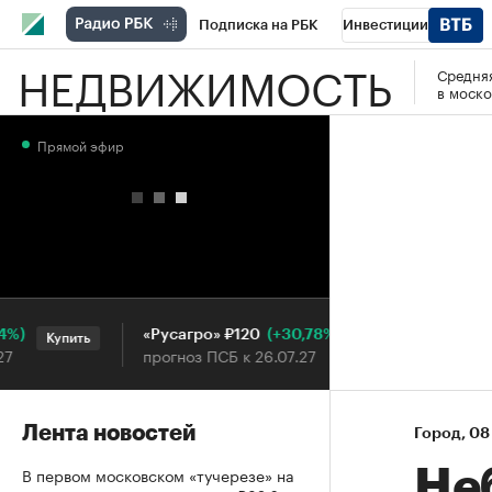
Подписка на РБК
Инвестиции
НЕДВИЖИМОСТЬ
Средняя
РБК Вино
Спорт
Школа управления
в моско
Национальные проекты
Город
Стил
Прямой эфир
Кредитные рейтинги
Франшизы
Га
Проверка контрагентов
Политика
Э
(+30,78%)
«Русагро» ₽120
Ozon ₽5 
Купить
Купить
прогноз ПСБ к 26.07.27
прогноз П
Лента новостей
Город
⁠,
08
В первом московском «тучерезе» на
Не