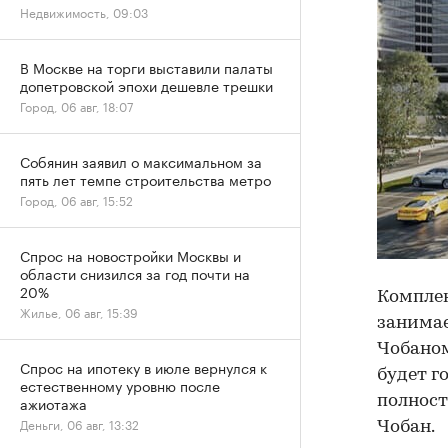
Недвижимость, 09:03
В Москве на торги выставили палаты
допетровской эпохи дешевле трешки
Город, 06 авг, 18:07
Собянин заявил о максимальном за
пять лет темпе строительства метро
Город, 06 авг, 15:52
Спрос на новостройки Москвы и
области снизился за год почти на
20%
Комплек
Жилье, 06 авг, 15:39
занимае
Чобаном
Спрос на ипотеку в июле вернулся к
будет г
естественному уровню после
полност
ажиотажа
Деньги, 06 авг, 13:32
Чобан.