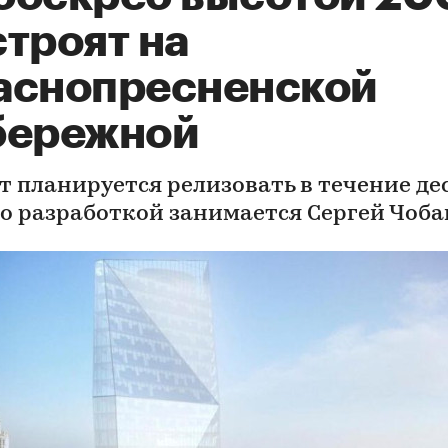
троят на
аснопресненской
бережной
т планируется релизовать в течение де
Его разработкой занимается Сергей Чоба