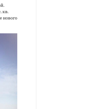
й.
 кв.
е нового