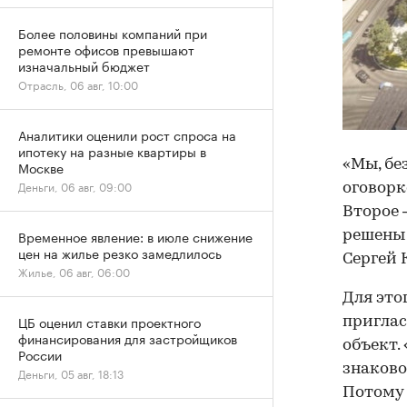
Более половины компаний при
ремонте офисов превышают
изначальный бюджет
Отрасль, 06 авг, 10:00
Аналитики оценили рост спроса на
ипотеку на разные квартиры в
«Мы, бе
Москве
Деньги, 06 авг, 09:00
оговорк
Второе 
Временное явление: в июле снижение
решены 
цен на жилье резко замедлилось
Сергей 
Жилье, 06 авг, 06:00
Для это
ЦБ оценил ставки проектного
приглас
финансирования для застройщиков
объект.
России
знаково
Деньги, 05 авг, 18:13
Потому 