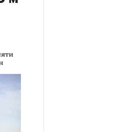
сяти
н