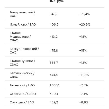
тыс. руб.
Тимирязевский /
648,8
+75,4%
САО
Измайлово / ВАО
406,5
+20,9%
Южное
Медведково /
413,2
+18%
СВАО
Бескудниковский /
475,8
+15%
САО
Южное Тушино /
566,7
+13%
СЗАО
Бабушкинский /
474,4
+11,3%
СВАО
Таганский / ЦАО
1 660,1
+7,5%
Строгино / СЗАО
530,4
+7,4%
Солнцево / ЗАО
459,2
+6,9%