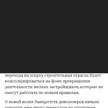
на приемлемом уровне, потому что заемщики
кредитов на 50–60% формируют спрос на рынке
жилья», — говорит Литинецкая.
Банкротства девелоперов
В 2019 год объем просроченной задолженности
застройщиков в России вырос на 9% — до 21,3%.
При этом объемы выдачи кредитов
застройщикам на возведение зданий и
сооружений в минувшем году сократились на
9%, отмечается
в исследовании
аналитиков
«Эксперт РА». По их мнению, по мере полного
перехода на эскроу строительная отрасль будет
консолидироваться на фоне прекращения
деятельности мелких застройщиков, которые не
смогут работать по новым правилам.
О новой волне банкротств девелоперов начали
говорить еще перед переходом на проектное