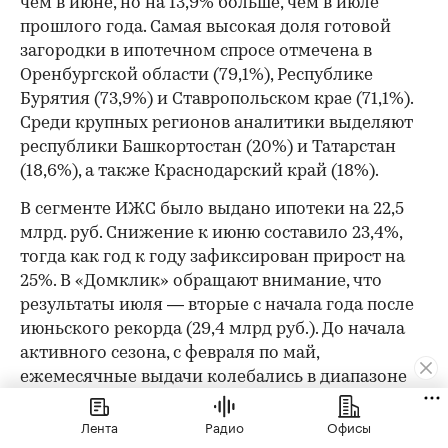
чем в июне, но на 13,9% больше, чем в июле
прошлого года. Самая высокая доля готовой
загородки в ипотечном спросе отмечена в
Оренбургской области (79,1%), Республике
Бурятия (73,9%) и Ставропольском крае (71,1%).
Среди крупных регионов аналитики выделяют
республики Башкортостан (20%) и Татарстан
(18,6%), а также Краснодарский край (18%).
В сегменте ИЖС было выдано ипотеки на 22,5
млрд. руб. Снижение к июню составило 23,4%,
тогда как год к году зафиксирован прирост на
25%. В «Домклик» обращают внимание, что
результаты июля — вторые с начала года после
июньского рекорда (29,4 млрд руб.). До начала
активного сезона, с февраля по май,
ежемесячные выдачи колебались в диапазоне
11,5–17,6 млрд руб. Доля ИЖС по итогам июля
Лента
Радио
Офисы
2026 достигла 9% (+0,5 п.п.) в общей структуре