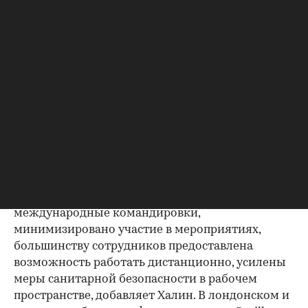
опрошенных редакцией риелторских компаний
соблюдаются все нормы, рекомендованные
ранее столичными властями.
«В офисах регулярно проветриваются
помещения, протираются все поверхности
антисептическими средствами. После встреч с
клиентами в переговорных в обязательном
порядке проводится санитарная уборка.
Сотрудникам рекомендовано часто мыть руки,
заботиться о своем здоровье за пределами
офиса, не посещать места массового скопления
людей», — отмечает Мищенко. Отменены
международные командировки,
минимизировано участие в мероприятиях,
большинству сотрудников предоставлена
возможность работать дистанционно, усилены
меры санитарной безопасности в рабочем
пространстве, добавляет Халин. В лондонском и